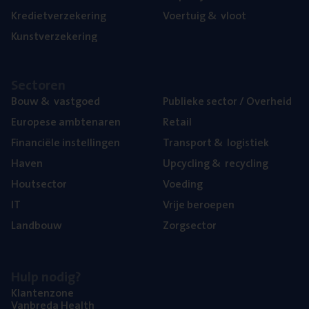
Kre­diet­ver­ze­ke­ring
Voer­tuig
&
vloot
Kunst­ver­ze­ke­ring
Sec­to­ren
Bouw
&
vastgoed
Publie­ke sec­tor / Overheid
Euro­pe­se ambtenaren
Retail
Finan­ci­ë­le instellingen
Trans­port
&
logistiek
Haven
Upcy­cling
&
recycling
Hout­sec­tor
Voe­ding
IT
Vrije beroe­pen
Land­bouw
Zorg­sec­tor
Hulp nodig?
Klan­ten­zo­ne
Van­b­re­da Health