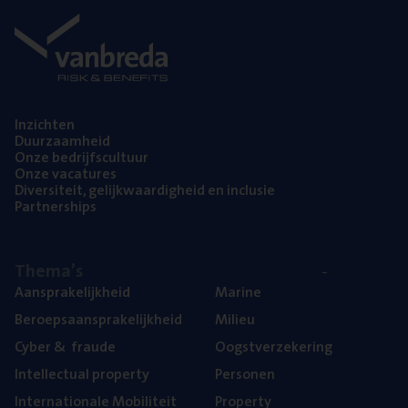
Inzich­ten
Duur­zaam­heid
Onze bedrijfs­cul­tuur
Onze vaca­tu­res
Diver­si­teit, gelijk­waar­dig­heid en inclusie
Part­ner­ships
The­ma’s
Aan­spra­ke­lijk­heid
Mari­ne
Beroeps­aan­spra­ke­lijk­heid
Mili­eu
Cyber
&
fraude
Oogst­ver­ze­ke­ring
Intel­lec­tu­al property
Per­so­nen
Inter­na­ti­o­na­le Mobiliteit
Pro­per­ty