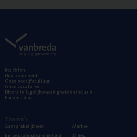
Inzich­ten
Duur­zaam­heid
Onze bedrijfs­cul­tuur
Onze vaca­tu­res
Diver­si­teit, gelijk­waar­dig­heid en inclusie
Part­ner­ships
The­ma’s
Aan­spra­ke­lijk­heid
Mari­ne
Beroeps­aan­spra­ke­lijk­heid
Mili­eu