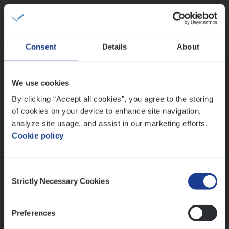
Scha­de­be­heer­der verzekeringen
Claims Management
Sint-Niklaas/Temse
Consent
Details
About
We use cookies
Test Ana­lyst
By clicking “Accept all cookies”, you agree to the storing
IT, Change & Innovation
of cookies on your device to enhance site navigation,
Antwerpen
analyze site usage, and assist in our marketing efforts.
Cookie policy
Lees onze verhalen
Consent
Strictly Necessary Cookies
Selection
Meer dan collega’s: hoe Julie en Aurélie elkaar
versterken
Preferences
Mathias houdt van diepgaande dossiers én droge