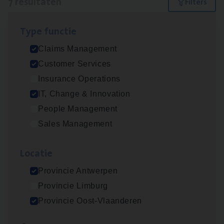
7 resultaten
Filters
Type func­tie
(Agi­le)
IT
Pro­ject Manager
Claims Management
IT, Change & Innovation
Customer Services
Antwerpen
Insurance Operations
IT, Change & Innovation
People Management
Claims­hand­ler Fleet
&
Bike
Sales Management
Claims Management
Loca­tie
Antwerpen
Provincie Antwerpen
Provincie Limburg
Cus­to­mer Care Expert
Provincie Oost-Vlaanderen
Hospitalisatieverzekeringen