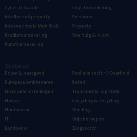
Cyber
&
fraude
Oogst­ver­ze­ke­ring
Intel­lec­tu­al property
Per­so­nen
Inter­na­ti­o­na­le Mobiliteit
Pro­per­ty
Kre­diet­ver­ze­ke­ring
Voer­tuig
&
vloot
Kunst­ver­ze­ke­ring
Sec­to­ren
Bouw
&
vastgoed
Publie­ke sec­tor / Overheid
Euro­pe­se ambtenaren
Retail
Finan­ci­ë­le instellingen
Trans­port
&
logistiek
Haven
Upcy­cling
&
recycling
Hout­sec­tor
Voe­ding
IT
Vrije beroe­pen
Land­bouw
Zorg­sec­tor