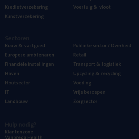
Kre­diet­ver­ze­ke­ring
Voer­tuig
&
vloot
Kunst­ver­ze­ke­ring
Sec­to­ren
Bouw
&
vastgoed
Publie­ke sec­tor / Overheid
Euro­pe­se ambtenaren
Retail
Finan­ci­ë­le instellingen
Trans­port
&
logistiek
Haven
Upcy­cling
&
recycling
Hout­sec­tor
Voe­ding
IT
Vrije beroe­pen
Land­bouw
Zorg­sec­tor
Hulp nodig?
Klan­ten­zo­ne
Van­b­re­da Health