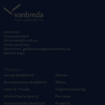
Inzich­ten
Duur­zaam­heid
Onze bedrijfs­cul­tuur
Onze vaca­tu­res
Diver­si­teit, gelijk­waar­dig­heid en inclusie
Part­ner­ships
The­ma’s
Aan­spra­ke­lijk­heid
Mari­ne
Beroeps­aan­spra­ke­lijk­heid
Mili­eu
Cyber
&
fraude
Oogst­ver­ze­ke­ring
Intel­lec­tu­al property
Per­so­nen
Inter­na­ti­o­na­le Mobiliteit
Pro­per­ty