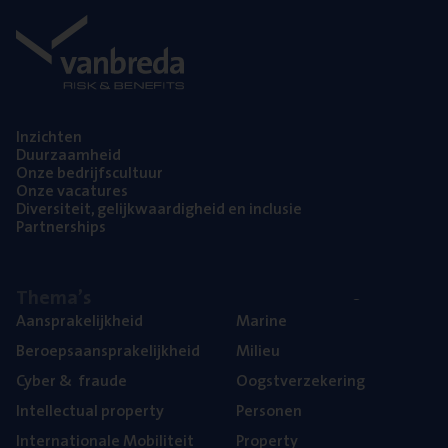
Inzich­ten
Duur­zaam­heid
Onze bedrijfs­cul­tuur
Onze vaca­tu­res
Diver­si­teit, gelijk­waar­dig­heid en inclusie
Part­ner­ships
The­ma’s
Aan­spra­ke­lijk­heid
Mari­ne
Beroeps­aan­spra­ke­lijk­heid
Mili­eu
Cyber
&
fraude
Oogst­ver­ze­ke­ring
Intel­lec­tu­al property
Per­so­nen
Inter­na­ti­o­na­le Mobiliteit
Pro­per­ty