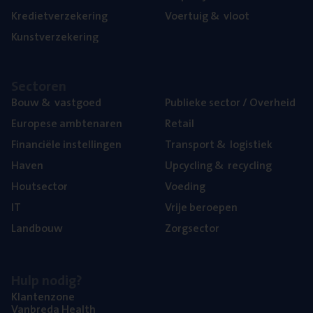
Kre­diet­ver­ze­ke­ring
Voer­tuig
&
vloot
Kunst­ver­ze­ke­ring
Sec­to­ren
Bouw
&
vastgoed
Publie­ke sec­tor / Overheid
Euro­pe­se ambtenaren
Retail
Finan­ci­ë­le instellingen
Trans­port
&
logistiek
Haven
Upcy­cling
&
recycling
Hout­sec­tor
Voe­ding
IT
Vrije beroe­pen
Land­bouw
Zorg­sec­tor
Hulp nodig?
Klan­ten­zo­ne
Van­b­re­da Health