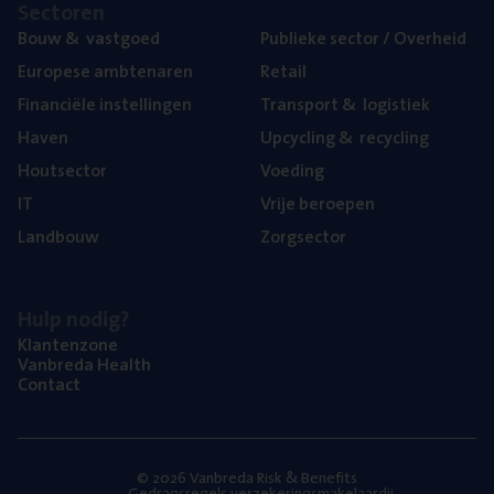
Sec­to­ren
Bouw
&
vastgoed
Publie­ke sec­tor / Overheid
Euro­pe­se ambtenaren
Retail
Finan­ci­ë­le instellingen
Trans­port
&
logistiek
Haven
Upcy­cling
&
recycling
Hout­sec­tor
Voe­ding
IT
Vrije beroe­pen
Land­bouw
Zorg­sec­tor
Hulp nodig?
Klan­ten­zo­ne
Van­b­re­da Health
Con­tact
© 2026 Vanbreda Risk & Benefits
Gedragsregels verzekeringsmakelaardij