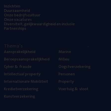
Inzich­ten
Duur­zaam­heid
Onze bedrijfs­cul­tuur
Onze vaca­tu­res
Diver­si­teit, gelijk­waar­dig­heid en inclusie
Part­ner­ships
The­ma’s
Aan­spra­ke­lijk­heid
Mari­ne
Beroeps­aan­spra­ke­lijk­heid
Mili­eu
Cyber
&
fraude
Oogst­ver­ze­ke­ring
Intel­lec­tu­al property
Per­so­nen
Inter­na­ti­o­na­le Mobiliteit
Pro­per­ty
Kre­diet­ver­ze­ke­ring
Voer­tuig
&
vloot
Kunst­ver­ze­ke­ring