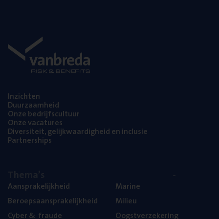
Inzich­ten
Duur­zaam­heid
Onze bedrijfs­cul­tuur
Onze vaca­tu­res
Diver­si­teit, gelijk­waar­dig­heid en inclusie
Part­ner­ships
The­ma’s
Aan­spra­ke­lijk­heid
Mari­ne
Beroeps­aan­spra­ke­lijk­heid
Mili­eu
Cyber
&
fraude
Oogst­ver­ze­ke­ring