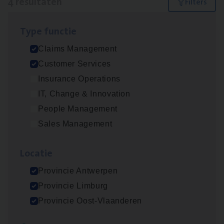
4 resultaten
Filters
Type func­tie
Scha­de­be­heer­der verzekeringen
Claims Management
Claims Management
Customer Services
Sint-Niklaas/Temse
Insurance Operations
IT, Change & Innovation
People Management
Scha­de Expert Fleet
Sales Management
Claims Management
Loca­tie
Antwerpen
Provincie Antwerpen
Provincie Limburg
Cus­to­mer Care Expert
Provincie Oost-Vlaanderen
Hospitalisatieverzekeringen