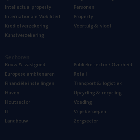
Intel­lec­tu­al property
Per­so­nen
Inter­na­ti­o­na­le Mobiliteit
Pro­per­ty
Kre­diet­ver­ze­ke­ring
Voer­tuig
&
vloot
Kunst­ver­ze­ke­ring
Sec­to­ren
Bouw
&
vastgoed
Publie­ke sec­tor / Overheid
Euro­pe­se ambtenaren
Retail
Finan­ci­ë­le instellingen
Trans­port
&
logistiek
Haven
Upcy­cling
&
recycling
Hout­sec­tor
Voe­ding
IT
Vrije beroe­pen
Land­bouw
Zorg­sec­tor