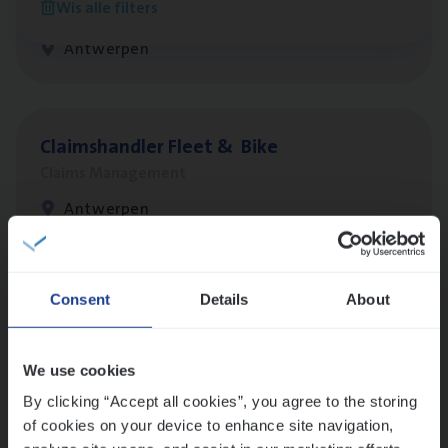
Wis alle filters
Customer Services
Antwerpen
Claims­hand­ler Fleet
&
Bike
Claims Management
Antwerpen
Lees onze verhalen
Consent
Details
About
Meer dan collega’s: hoe Julie en Aurélie elkaar
versterken
We use cookies
Mathias houdt van diepgaande dossiers én droge
By clicking “Accept all cookies”, you agree to the storing
humor
of cookies on your device to enhance site navigation,