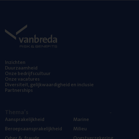
Inzich­ten
Duur­zaam­heid
Onze bedrijfs­cul­tuur
Onze vaca­tu­res
Diver­si­teit, gelijk­waar­dig­heid en inclusie
Part­ner­ships
The­ma’s
Aan­spra­ke­lijk­heid
Mari­ne
Beroeps­aan­spra­ke­lijk­heid
Mili­eu
Cyber
&
fraude
Oogst­ver­ze­ke­ring