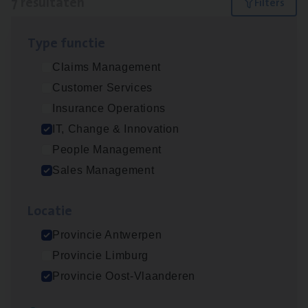
7 resultaten
Filters
Type func­tie
(Agi­le)
IT
Pro­ject Manager
Claims Management
IT, Change & Innovation
Customer Services
Antwerpen
Insurance Operations
IT, Change & Innovation
People Management
Busi­ness Mana­ger Mari­ne Cargo
Sales Management
People Management, Sales Management
Loca­tie
Antwerpen
Provincie Antwerpen
Provincie Limburg
Cor­po­ra­te Insu­ran­ce Bro­ker Property
Provincie Oost-Vlaanderen
Sales Management