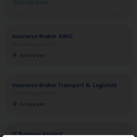
Wis alle filters
Antwerpen
Insu­ran­ce Bro­ker
KMO
Sales Management
Antwerpen
Insu­ran­ce Bro­ker Trans­port
&
Logistiek
Sales Management
Antwerpen
IT
Busi­ness Analyst