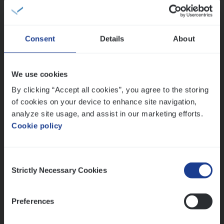
IT, Change & Innovation
Antwerpen
Consent
Details
About
Test Ana­lyst
We use cookies
IT, Change & Innovation
By clicking “Accept all cookies”, you agree to the storing
of cookies on your device to enhance site navigation,
Antwerpen
analyze site usage, and assist in our marketing efforts.
Cookie policy
Lees onze verhalen
Consent
Strictly Necessary Cookies
Selection
Meer dan collega’s: hoe Julie en Aurélie elkaar
versterken
Mathias houdt van diepgaande dossiers én droge
Preferences
humor