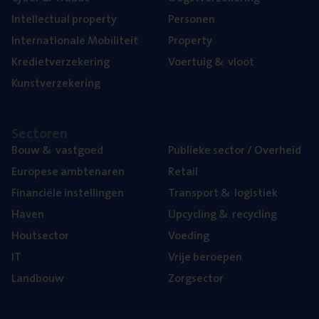
Intel­lec­tu­al property
Per­so­nen
Inter­na­ti­o­na­le Mobiliteit
Pro­per­ty
Kre­diet­ver­ze­ke­ring
Voer­tuig
&
vloot
Kunst­ver­ze­ke­ring
Sec­to­ren
Bouw
&
vastgoed
Publie­ke sec­tor / Overheid
Euro­pe­se ambtenaren
Retail
Finan­ci­ë­le instellingen
Trans­port
&
logistiek
Haven
Upcy­cling
&
recycling
Hout­sec­tor
Voe­ding
IT
Vrije beroe­pen
Land­bouw
Zorg­sec­tor