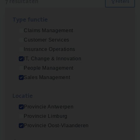
7 resultaten
Filters
Type func­tie
Test Ana­lyst
Claims Management
IT, Change & Innovation
Customer Services
Antwerpen
Insurance Operations
IT, Change & Innovation
People Management
IT
Busi­ness Analyst
Sales Management
IT, Change & Innovation
Loca­tie
Antwerpen
Provincie Antwerpen
Provincie Limburg
Insu­ran­ce Bro­ker Trans­port
&
Logistiek
Provincie Oost-Vlaanderen
Sales Management