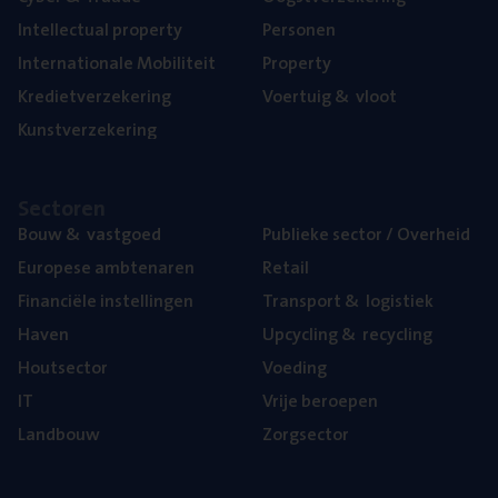
Intel­lec­tu­al property
Per­so­nen
Inter­na­ti­o­na­le Mobiliteit
Pro­per­ty
Kre­diet­ver­ze­ke­ring
Voer­tuig
&
vloot
Kunst­ver­ze­ke­ring
Sec­to­ren
Bouw
&
vastgoed
Publie­ke sec­tor / Overheid
Euro­pe­se ambtenaren
Retail
Finan­ci­ë­le instellingen
Trans­port
&
logistiek
Haven
Upcy­cling
&
recycling
Hout­sec­tor
Voe­ding
IT
Vrije beroe­pen
Land­bouw
Zorg­sec­tor