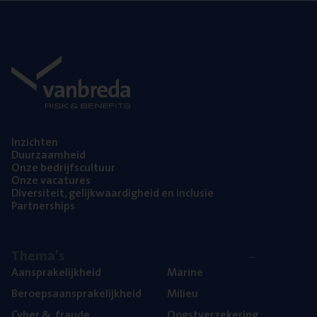
Inzich­ten
Duur­zaam­heid
Onze bedrijfs­cul­tuur
Onze vaca­tu­res
Diver­si­teit, gelijk­waar­dig­heid en inclusie
Part­ner­ships
The­ma’s
Aan­spra­ke­lijk­heid
Mari­ne
Beroeps­aan­spra­ke­lijk­heid
Mili­eu
Cyber
&
fraude
Oogst­ver­ze­ke­ring