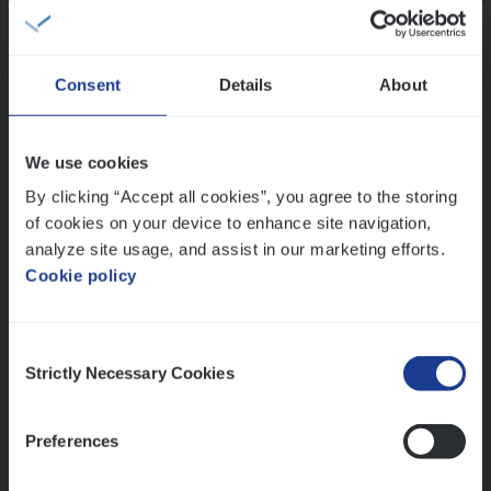
People Management, Sales Management
Antwerpen
Consent
Details
About
(Agi­le)
IT
Pro­ject Manager
We use cookies
IT, Change & Innovation
By clicking “Accept all cookies”, you agree to the storing
of cookies on your device to enhance site navigation,
Antwerpen
analyze site usage, and assist in our marketing efforts.
Cookie policy
Lees onze verhalen
Consent
Strictly Necessary Cookies
Selection
Meer dan collega’s: hoe Julie en Aurélie elkaar
versterken
Mathias houdt van diepgaande dossiers én droge
Preferences
humor