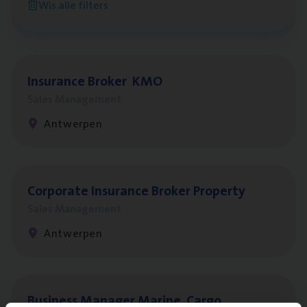
Wis alle filters
Antwerpen
Insu­ran­ce Bro­ker
KMO
Sales Management
Antwerpen
Cor­po­ra­te Insu­ran­ce Bro­ker Property
Sales Management
Antwerpen
Busi­ness Mana­ger Mari­ne Cargo