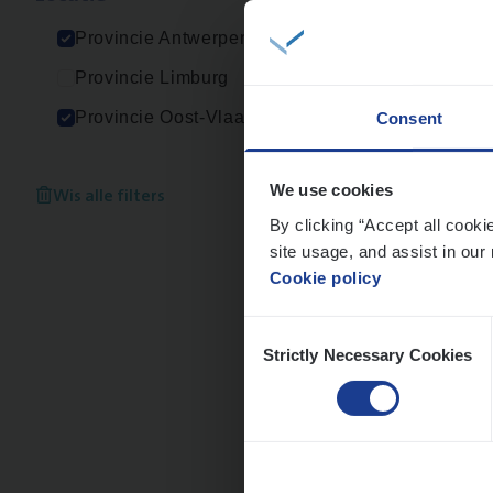
An
Provincie Antwerpen
Provincie Limburg
Provincie Oost-Vlaanderen
Consent
Cus­
Custo
Wis alle filters
We use cookies
By clicking “Accept all cooki
An
site usage, and assist in our 
Cookie policy
Consent
Strictly Necessary Cookies
Selection
Cor­p
Sale
An