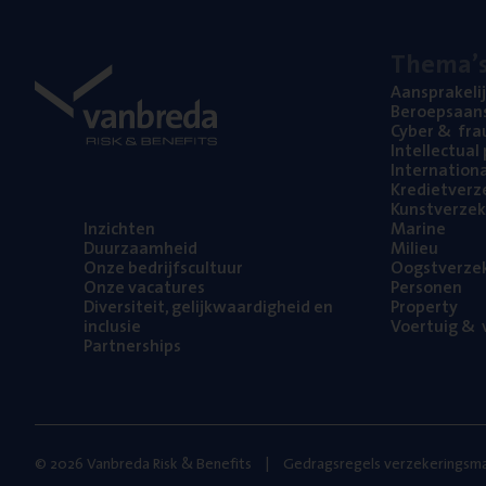
The­ma’
Aan­spra­ke­li
Beroeps­aan­s
Cyber
&
fra
Intel­lec­tu­a
Inter­na­ti­o­
Kre­diet­ver­z
Kunst­ver­ze­k
Inzich­ten
Mari­ne
Duur­zaam­heid
Mili­eu
Onze bedrijfs­cul­tuur
Oogst­ver­ze­
Onze vaca­tu­res
Per­so­nen
Diver­si­teit, gelijk­waar­dig­heid en
Pro­per­ty
inclusie
Voer­tuig
&
v
Part­ner­ships
© 2026 Vanbreda Risk & Benefits
Gedragsregels verzekeringsma