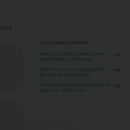
el Z-A
Lees onze verhalen
Meer dan collega’s: hoe Julie en
Aurélie elkaar versterken
Mathias houdt van diepgaande
dossiers én droge humor
Thalia zoekt graag oplossingen, in
games én op het werk