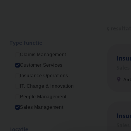
5 resulta
Type func­tie
Claims Management
Insu­
Customer Services
Sale
Insurance Operations
An
IT, Change & Innovation
People Management
Sales Management
Insu
Sale
Loca­tie