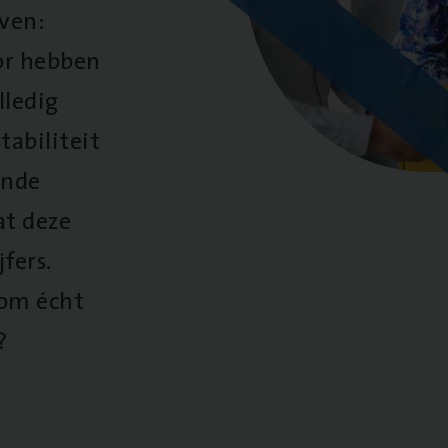
oven:
oor hebben
lledig
tabiliteit
ende
at deze
fers.
 om écht
?