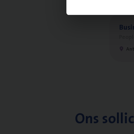
Busi
Peop
An
Ons solli