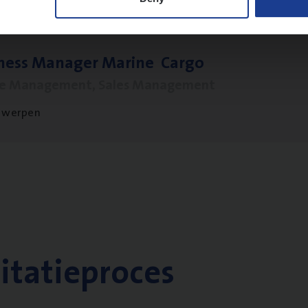
­ness Mana­ger Mari­ne Cargo
le Management, Sales Management
twerpen
citatieproces