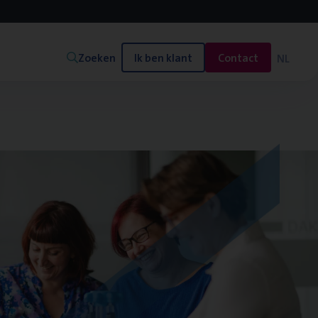
Zoeken
Ik ben klant
Contact
NL