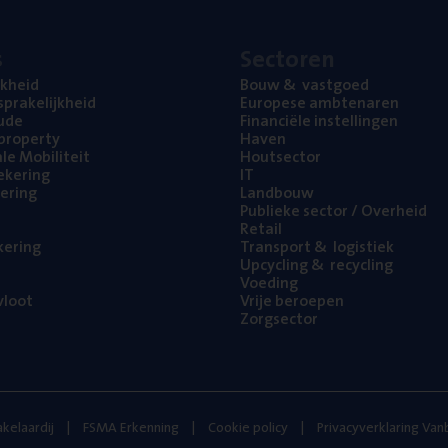
s
Sec­to­ren
jk­heid
Bouw
&
vastgoed
pra­ke­lijk­heid
Euro­pe­se ambtenaren
ude
Finan­ci­ë­le instellingen
l property
Haven
na­le Mobiliteit
Hout­sec­tor
e­ke­ring
IT
e­ring
Land­bouw
Publie­ke sec­tor / Overheid
Retail
ke­ring
Trans­port
&
logistiek
Upcy­cling
&
recycling
Voe­ding
loot
Vrije beroe­pen
Zorg­sec­tor
kelaardij
FSMA Erkenning
Cookie policy
Privacyverklaring Va