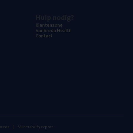
Hulp nodig?
Klan­ten­zo­ne
Van­b­re­da Health
Con­tact
nbreda
Vulnerability report