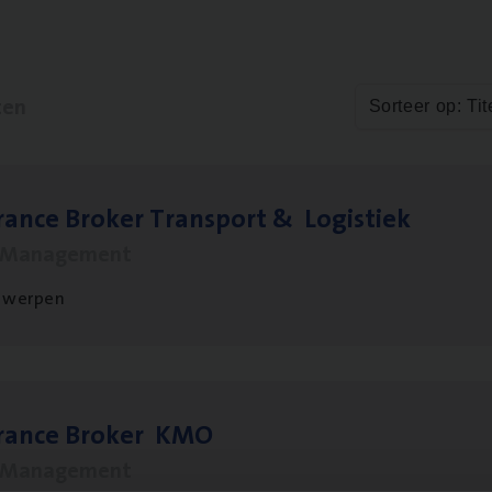
ten
Sorteer op: Tit
ran­ce Bro­ker Trans­port
&
Logistiek
s Management
twerpen
­ran­ce Bro­ker
KMO
s Management