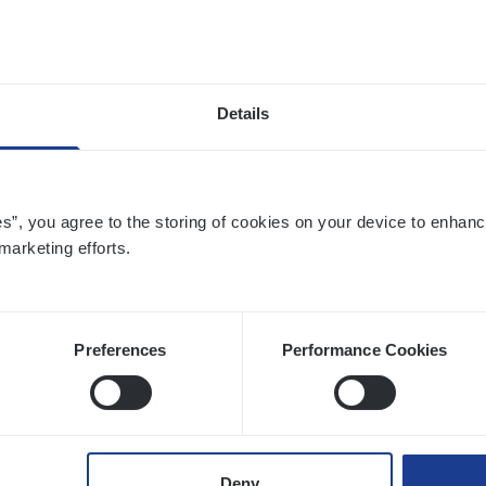
twerpen
Details
to­mer Care Expert Hospitalisatieverzekeri
mer Services
es”, you agree to the storing of cookies on your device to enhanc
twerpen
marketing efforts.
Preferences
Performance Cookies
o­ra­te Insu­ran­ce Bro­ker Property
s Management
twerpen
Deny