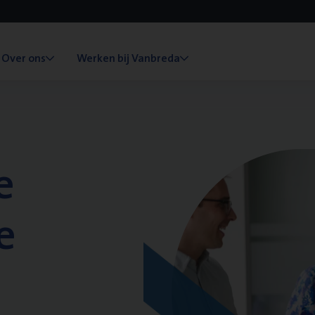
Over ons
Werken bij Vanbreda
e
e