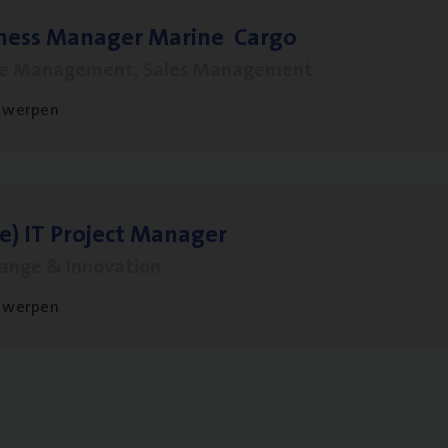
­ness Mana­ger Mari­ne Cargo
le Management, Sales Management
twerpen
le)
IT
Pro­ject Manager
hange & Innovation
twerpen