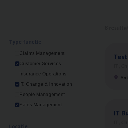
8 resulta
Type func­tie
Claims Management
Test
Customer Services
IT, C
Insurance Operations
An
IT, Change & Innovation
People Management
Sales Management
IT
Bu
IT, C
Loca­tie