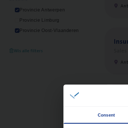
An
Provincie Antwerpen
Provincie Limburg
Provincie Oost-Vlaanderen
Insu­
Sale
Wis alle filters
An
Insu
Sale
Consent
An