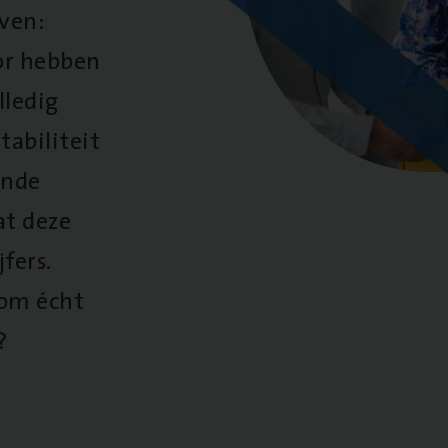
oven:
oor hebben
lledig
tabiliteit
ende
at deze
fers.
 om écht
?