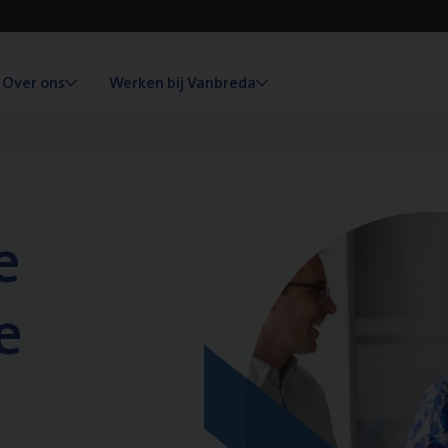
Over ons
Werken bij Vanbreda
e
e