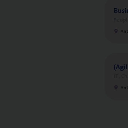
Busi
Peop
An
(Agi­
IT, C
An