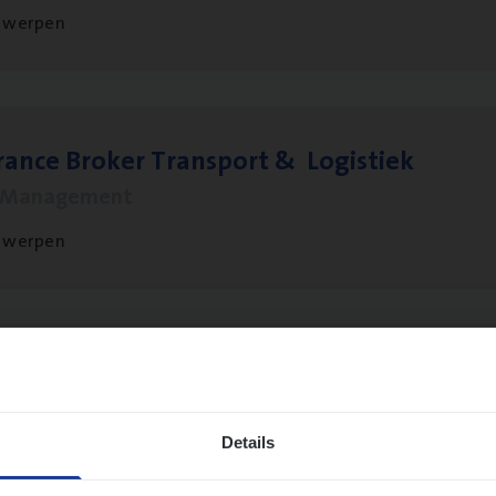
twerpen
ran­ce Bro­ker Trans­port
&
Logistiek
s Management
twerpen
­ran­ce Bro­ker
KMO
s Management
Details
twerpen