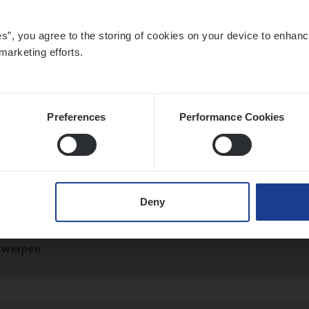
es”, you agree to the storing of cookies on your device to enhanc
marketing efforts.
to­mer Care Expert Hospitalisatieverzekeri
mer Services
twerpen
Preferences
Performance Cookies
o­ra­te Insu­ran­ce Bro­ker Property
Deny
s Management
twerpen