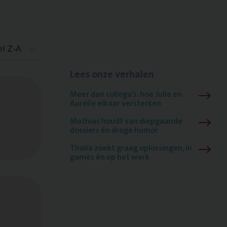
el Z-A
Lees onze verhalen
Meer dan collega’s: hoe Julie en
Aurélie elkaar versterken
Mathias houdt van diepgaande
dossiers én droge humor
Thalia zoekt graag oplossingen, in
games én op het werk