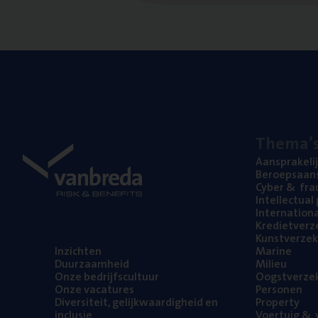
The­ma’
Aan­spra­ke­li
Beroeps­aan­s
Cyber
&
fra
Intel­lec­tu­a
Inter­na­ti­o­
Kre­diet­ver­z
Kunst­ver­ze­k
Inzich­ten
Mari­ne
Duur­zaam­heid
Mili­eu
Onze bedrijfs­cul­tuur
Oogst­ver­ze­
Onze vaca­tu­res
Per­so­nen
Diver­si­teit, gelijk­waar­dig­heid en
Pro­per­ty
inclusie
Voer­tuig
&
v