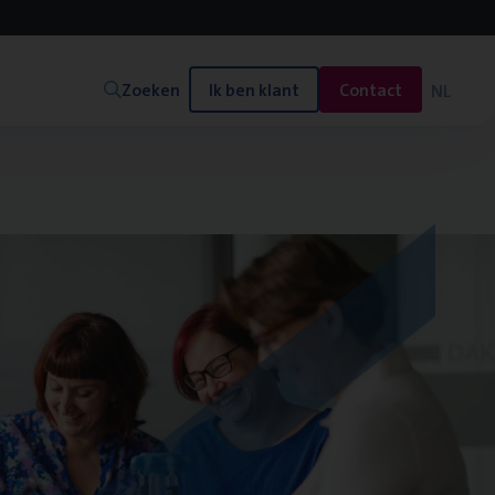
Zoeken
Ik ben klant
Contact
NL