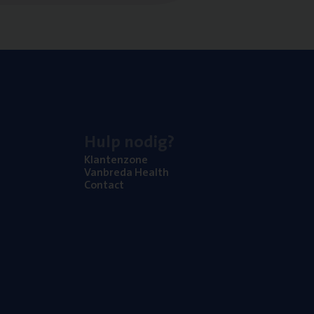
Hulp nodig?
Klan­ten­zo­ne
Van­b­re­da Health
Con­tact