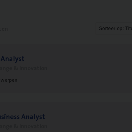
ten
Sorteer op: Tit
 Ana­lyst
hange & Innovation
twerpen
si­ness Analyst
hange & Innovation