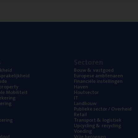
s
Sec­to­ren
jk­heid
Bouw
&
vastgoed
pra­ke­lijk­heid
Euro­pe­se ambtenaren
ude
Finan­ci­ë­le instellingen
l property
Haven
na­le Mobiliteit
Hout­sec­tor
e­ke­ring
IT
e­ring
Land­bouw
Publie­ke sec­tor / Overheid
Retail
ke­ring
Trans­port
&
logistiek
Upcy­cling
&
recycling
Voe­ding
loot
Vrije beroe­pen