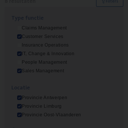
8 resultaten
Filters
Type func­tie
Test Ana­lyst
Claims Management
IT, Change & Innovation
Customer Services
Antwerpen
Insurance Operations
IT, Change & Innovation
People Management
IT
Busi­ness Analyst
Sales Management
IT, Change & Innovation
Loca­tie
Antwerpen
Provincie Antwerpen
Provincie Limburg
Insu­ran­ce Bro­ker Trans­port
&
Logistiek
Provincie Oost-Vlaanderen
Sales Management