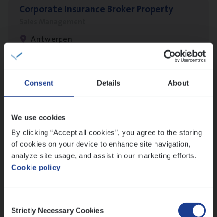
Cor­po­ra­te Insu­ran­ce Bro­ker Property
Sales Management
Antwerpen
Busi­ness Mana­ger Mari­ne Cargo
Consent
Details
About
People Management, Sales Management
Antwerpen
We use cookies
By clicking “Accept all cookies”, you agree to the storing
of cookies on your device to enhance site navigation,
analyze site usage, and assist in our marketing efforts.
(Agi­le)
IT
Pro­ject Manager
Cookie policy
IT, Change & Innovation
Antwerpen
Consent
Strictly Necessary Cookies
Selection