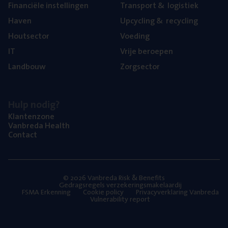
Finan­ci­ë­le instellingen
Trans­port
&
logistiek
Haven
Upcy­cling
&
recycling
Hout­sec­tor
Voe­ding
IT
Vrije beroe­pen
Land­bouw
Zorg­sec­tor
Hulp nodig?
Klan­ten­zo­ne
Van­b­re­da Health
Con­tact
© 2026 Vanbreda Risk & Benefits
Gedragsregels verzekeringsmakelaardij
FSMA Erkenning
Cookie policy
Privacyverklaring Vanbreda
Vulnerability report