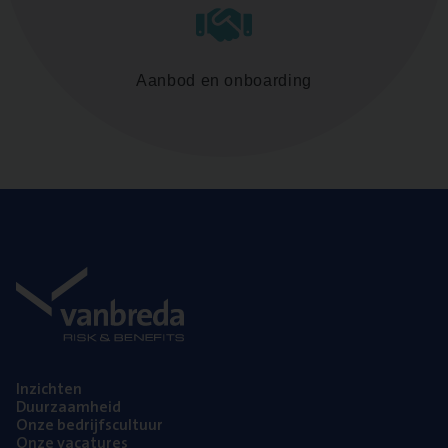
Aanbod en onboarding
Inzich­ten
Duur­zaam­heid
Onze bedrijfs­cul­tuur
Onze vaca­tu­res