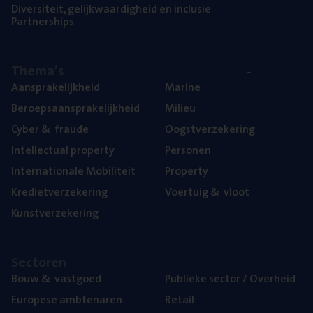
Diver­si­teit, gelijk­waar­dig­heid en inclusie
Part­ner­ships
The­ma’s
Aan­spra­ke­lijk­heid
Mari­ne
Beroeps­aan­spra­ke­lijk­heid
Mili­eu
Cyber
&
fraude
Oogst­ver­ze­ke­ring
Intel­lec­tu­al property
Per­so­nen
Inter­na­ti­o­na­le Mobiliteit
Pro­per­ty
Kre­diet­ver­ze­ke­ring
Voer­tuig
&
vloot
Kunst­ver­ze­ke­ring
Sec­to­ren
Bouw
&
vastgoed
Publie­ke sec­tor / Overheid
Euro­pe­se ambtenaren
Retail