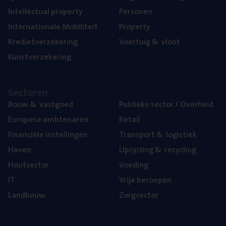
Intel­lec­tu­al property
Per­so­nen
Inter­na­ti­o­na­le Mobiliteit
Pro­per­ty
Kre­diet­ver­ze­ke­ring
Voer­tuig
&
vloot
Kunst­ver­ze­ke­ring
Sec­to­ren
Bouw
&
vastgoed
Publie­ke sec­tor / Overheid
Euro­pe­se ambtenaren
Retail
Finan­ci­ë­le instellingen
Trans­port
&
logistiek
Haven
Upcy­cling
&
recycling
Hout­sec­tor
Voe­ding
IT
Vrije beroe­pen
Land­bouw
Zorg­sec­tor