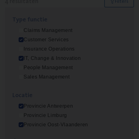
4 resultaten
Filters
Type func­tie
(Agi­le)
IT
Pro­ject Manager
Claims Management
IT, Change & Innovation
Customer Services
Antwerpen
Insurance Operations
IT, Change & Innovation
People Management
Cus­to­mer Care Expert
Sales Management
Hospitalisatieverzekeringen
Customer Services
Loca­tie
Antwerpen
Provincie Antwerpen
Provincie Limburg
Provincie Oost-Vlaanderen
IT
Busi­ness Analyst