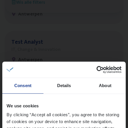
Wis alle filters
IT, Change & Innovation
Antwerpen
Test Ana­lyst
IT, Change & Innovation
Antwerpen
Lees onze verhalen
Consent
Details
About
Meer dan collega’s: hoe Julie en Aurélie elkaar
versterken
We use cookies
Mathias houdt van diepgaande dossiers én droge
By clicking “Accept all cookies”, you agree to the storing
humor
of cookies on your device to enhance site navigation,