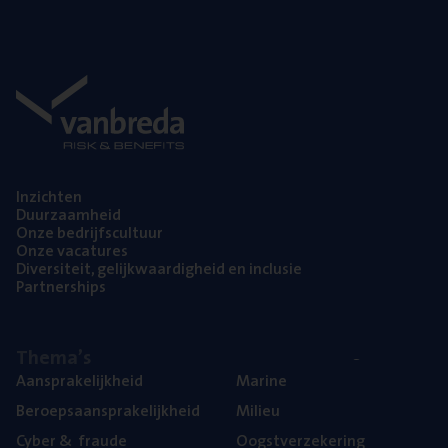
Inzich­ten
Duur­zaam­heid
Onze bedrijfs­cul­tuur
Onze vaca­tu­res
Diver­si­teit, gelijk­waar­dig­heid en inclusie
Part­ner­ships
The­ma’s
Aan­spra­ke­lijk­heid
Mari­ne
Beroeps­aan­spra­ke­lijk­heid
Mili­eu
Cyber
&
fraude
Oogst­ver­ze­ke­ring