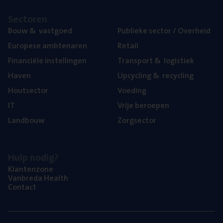
Sec­to­ren
Bouw
&
vastgoed
Publie­ke sec­tor / Overheid
Euro­pe­se ambtenaren
Retail
Finan­ci­ë­le instellingen
Trans­port
&
logistiek
Haven
Upcy­cling
&
recycling
Hout­sec­tor
Voe­ding
IT
Vrije beroe­pen
Land­bouw
Zorg­sec­tor
Hulp nodig?
Klan­ten­zo­ne
Van­b­re­da Health
Con­tact