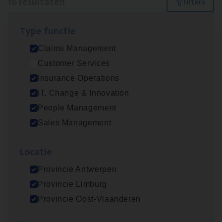
16 resultaten
Filters
Type func­tie
(Agi­le)
IT
Pro­ject Manager
Claims Management
IT, Change & Innovation
Customer Services
Antwerpen
Insurance Operations
IT, Change & Innovation
People Management
Advisor/​Configuratie ana­lyst Part­ner in
Sales Management
Benefits
Insurance Operations
Loca­tie
Beveren
Provincie Antwerpen
Provincie Limburg
Provincie Oost-Vlaanderen
Busi­ness Mana­ger Mari­ne Cargo