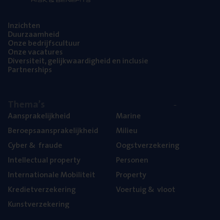
Inzich­ten
Duur­zaam­heid
Onze bedrijfs­cul­tuur
Onze vaca­tu­res
Diver­si­teit, gelijk­waar­dig­heid en inclusie
Part­ner­ships
The­ma’s
Aan­spra­ke­lijk­heid
Mari­ne
Beroeps­aan­spra­ke­lijk­heid
Mili­eu
Cyber
&
fraude
Oogst­ver­ze­ke­ring
Intel­lec­tu­al property
Per­so­nen
Inter­na­ti­o­na­le Mobiliteit
Pro­per­ty
Kre­diet­ver­ze­ke­ring
Voer­tuig
&
vloot
Kunst­ver­ze­ke­ring