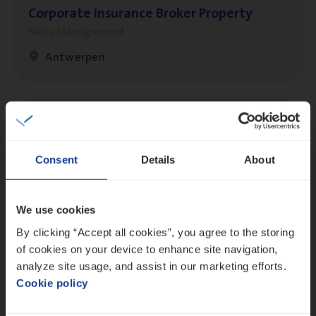
Cor­po­ra­te Insu­ran­ce Bro­ker Property
Sales Management
Antwerpen
Dos­sier­be­heer­der Gewaar­borgd Inkomen
Insurance Operations
Consent
Details
About
Antwerpen
We use cookies
By clicking “Accept all cookies”, you agree to the storing
Dos­sier­be­heer­der Onder­ne­min­gen Van­b­
of cookies on your device to enhance site navigation,
re­da Huys­mans — Mechelen
analyze site usage, and assist in our marketing efforts.
Insurance Operations
Cookie policy
Mechelen