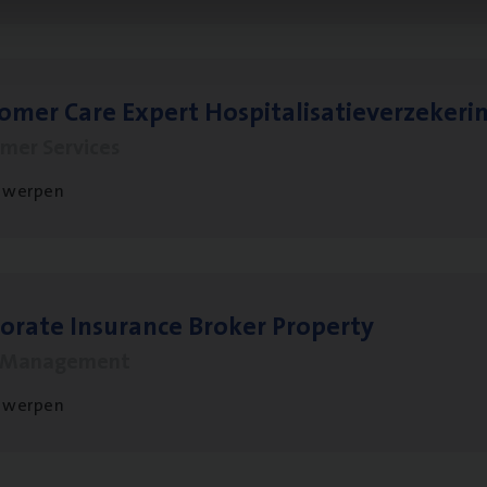
to­mer Care Expert Hospitalisatieverzekeri
mer Services
twerpen
o­ra­te Insu­ran­ce Bro­ker Property
s Management
twerpen