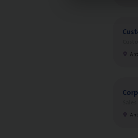
Cus­
Custo
An
Cor­p
Sale
An