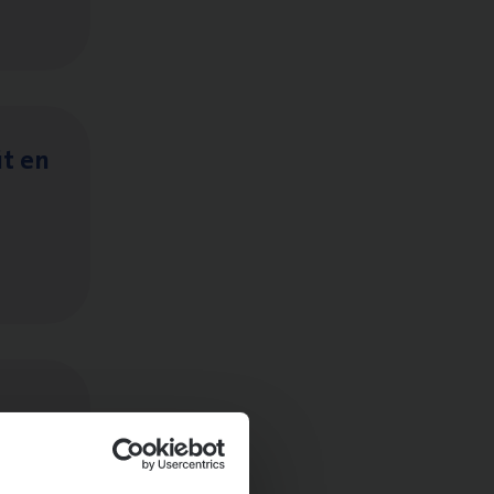
it en