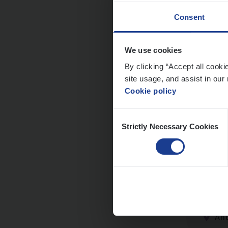
Consent
We use cookies
Dos­s
By clicking “Accept all cooki
man
site usage, and assist in our 
Cookie policy
Insur
Me
Consent
Strictly Necessary Cookies
Selection
Dos­
Insur
An