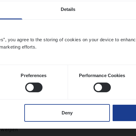
Details
ier­be­heer­der Onder­ne­min­gen Van­b­re­da 
es”, you agree to the storing of cookies on your device to enhanc
s — Mechelen
marketing efforts.
ance Operations
chelen
Preferences
Performance Cookies
sier­be­heer­der Gewaar­borgd Inkomen
Deny
ance Operations
twerpen