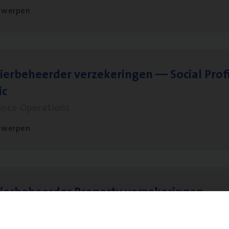
twerpen
ier­be­heer­der ver­ze­ke­rin­gen — Soci­al Pro­f
ic
ance Operations
twerpen
ier­be­heer­der Pro­per­ty verzekeringen
ance Operations
werpen en Hasselt