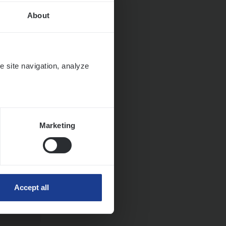
About
Huys­
e site navigation, analyze
Marketing
Accept all