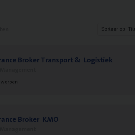
aten
Sorteer op: Tit
ran­ce Bro­ker Trans­port
&
Logistiek
s Management
twerpen
­ran­ce Bro­ker
KMO
s Management