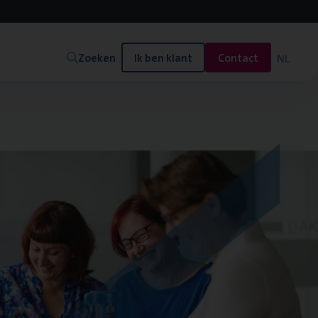
Zoeken
Ik ben klant
Contact
NL