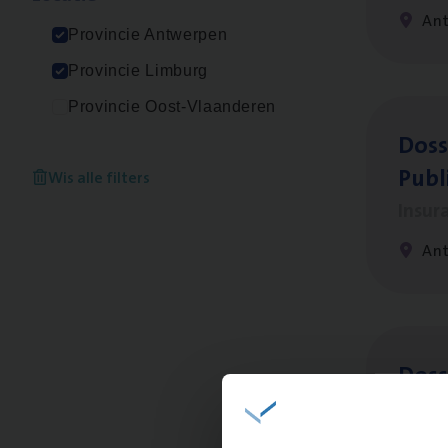
An
Provincie Antwerpen
Provincie Limburg
Provincie Oost-Vlaanderen
Dos­s
Publ
Wis alle filters
Insur
An
Dos­s
Insur
Ant