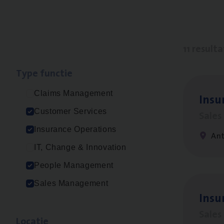
11 result
Type func­tie
Claims Management
Insu­
Customer Services
Sale
Insurance Operations
An
IT, Change & Innovation
People Management
Sales Management
Insu
Sale
Loca­tie