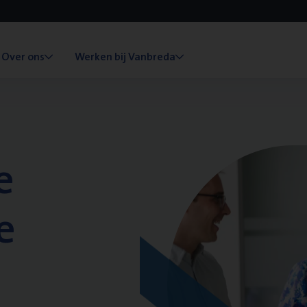
Over ons
Werken bij Vanbreda
e
e