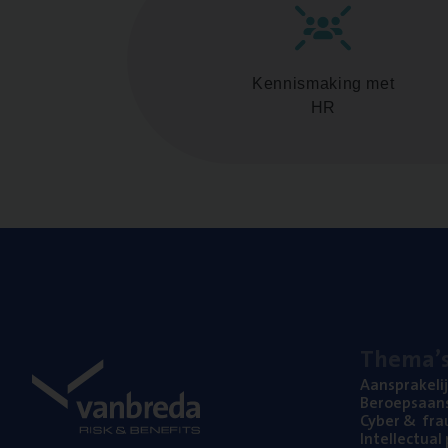
Kennismaking met
HR
The­ma’
Aan­spra­ke­li
Beroeps­aan­s
Cyber
&
fra
Intel­lec­tu­a