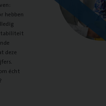
oven:
oor hebben
lledig
tabiliteit
ende
at deze
fers.
 om écht
?