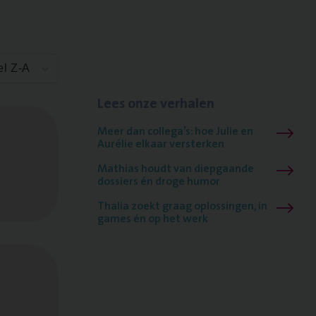
el Z-A
Lees onze verhalen
Meer dan collega’s: hoe Julie en
Aurélie elkaar versterken
Mathias houdt van diepgaande
dossiers én droge humor
Thalia zoekt graag oplossingen, in
games én op het werk