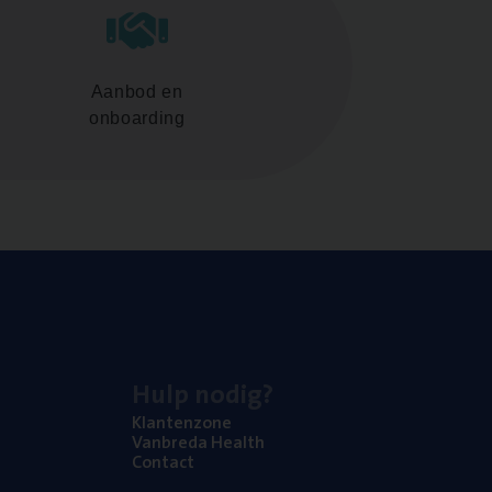
Aanbod en
onboarding
Hulp nodig?
Klan­ten­zo­ne
Van­b­re­da Health
Con­tact