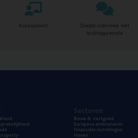
Assessment
Diepte-interview met
leidinggevende
s
Sec­to­ren
jk­heid
Bouw
&
vastgoed
pra­ke­lijk­heid
Euro­pe­se ambtenaren
ude
Finan­ci­ë­le instellingen
l property
Haven