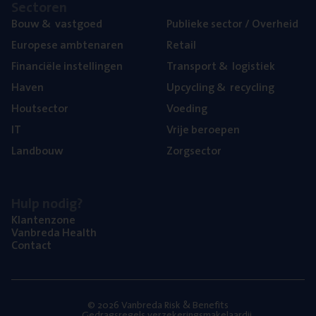
Sec­to­ren
Bouw
&
vastgoed
Publie­ke sec­tor / Overheid
Euro­pe­se ambtenaren
Retail
Finan­ci­ë­le instellingen
Trans­port
&
logistiek
Haven
Upcy­cling
&
recycling
Hout­sec­tor
Voe­ding
IT
Vrije beroe­pen
Land­bouw
Zorg­sec­tor
Hulp nodig?
Klan­ten­zo­ne
Van­b­re­da Health
Con­tact
© 2026 Vanbreda Risk & Benefits
Gedragsregels verzekeringsmakelaardij