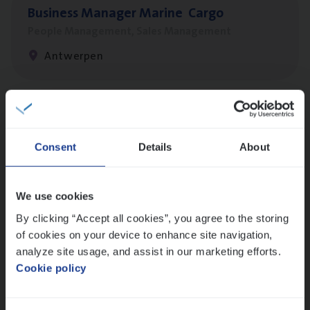
Busi­ness Mana­ger Mari­ne Cargo
People Management, Sales Management
Antwerpen
Cor­po­ra­te Insu­ran­ce Bro­ker Property
Sales Management
Consent
Details
About
Antwerpen
We use cookies
By clicking “Accept all cookies”, you agree to the storing
Insu­ran­ce Bro­ker
KMO
of cookies on your device to enhance site navigation,
Sales Management
analyze site usage, and assist in our marketing efforts.
Cookie policy
Antwerpen