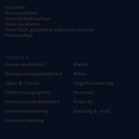
Inzich­ten
Duur­zaam­heid
Onze bedrijfs­cul­tuur
Onze vaca­tu­res
Diver­si­teit, gelijk­waar­dig­heid en inclusie
Part­ner­ships
The­ma’s
Aan­spra­ke­lijk­heid
Mari­ne
Beroeps­aan­spra­ke­lijk­heid
Mili­eu
Cyber
&
fraude
Oogst­ver­ze­ke­ring
Intel­lec­tu­al property
Per­so­nen
Inter­na­ti­o­na­le Mobiliteit
Pro­per­ty
Kre­diet­ver­ze­ke­ring
Voer­tuig
&
vloot
Kunst­ver­ze­ke­ring