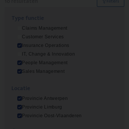
10 resultaten
Filters
Type func­tie
Insu­ran­ce Bro­ker Trans­port
&
Logistiek
Claims Management
Sales Management
Customer Services
Antwerpen
Insurance Operations
IT, Change & Innovation
People Management
Dos­sier­be­heer­der Gewaar­borgd Inkomen
Sales Management
Insurance Operations
Loca­tie
Antwerpen
Provincie Antwerpen
Provincie Limburg
Dos­sier­be­heer­der Onder­ne­min­gen Van­b­
Provincie Oost-Vlaanderen
re­da Huys­mans — Mechelen