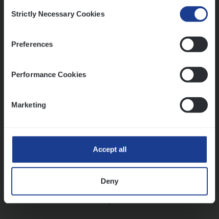
Consent
Strictly Necessary Cookies
Selection
Vorige
Volgende
Preferences
Lees onze verhalen
Performance Cookies
Meer dan collega’s: hoe Julie en Aurélie elkaar
versterken
Marketing
Mathias houdt van diepgaande dossiers én droge
humor
Thalia zoekt graag oplossingen, in games én op het
werk
Accept all
Deny
Ons sollicitatieproces