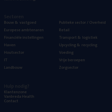
Sec­to­ren
Bouw
&
vastgoed
Publie­ke sec­tor / Overheid
Euro­pe­se ambtenaren
Retail
Finan­ci­ë­le instellingen
Trans­port
&
logistiek
Haven
Upcy­cling
&
recycling
Hout­sec­tor
Voe­ding
IT
Vrije beroe­pen
Land­bouw
Zorg­sec­tor
Hulp nodig?
Klan­ten­zo­ne
Van­b­re­da Health
Con­tact