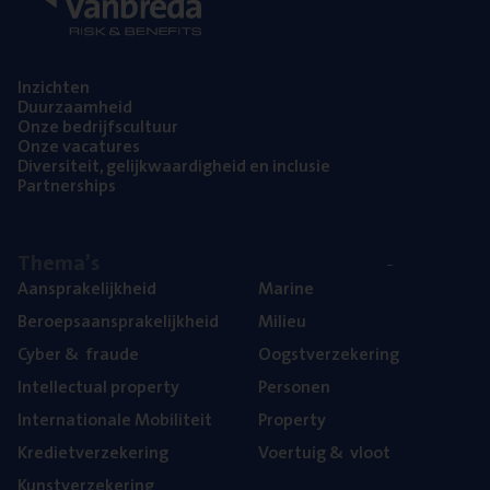
Inzich­ten
Duur­zaam­heid
Onze bedrijfs­cul­tuur
Onze vaca­tu­res
Diver­si­teit, gelijk­waar­dig­heid en inclusie
Part­ner­ships
The­ma’s
Aan­spra­ke­lijk­heid
Mari­ne
Beroeps­aan­spra­ke­lijk­heid
Mili­eu
Cyber
&
fraude
Oogst­ver­ze­ke­ring
Intel­lec­tu­al property
Per­so­nen
Inter­na­ti­o­na­le Mobiliteit
Pro­per­ty
Kre­diet­ver­ze­ke­ring
Voer­tuig
&
vloot
Kunst­ver­ze­ke­ring