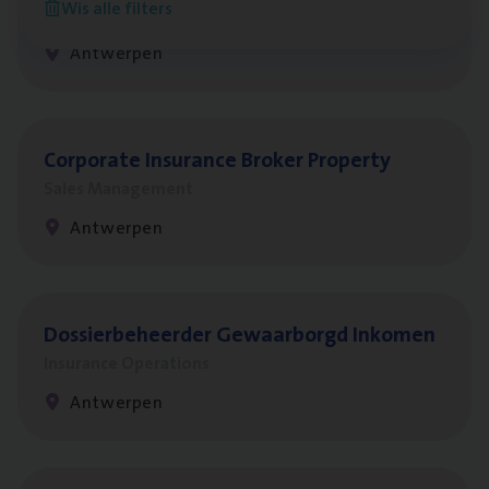
Wis alle filters
Insurance Operations
Antwerpen
Cor­po­ra­te Insu­ran­ce Bro­ker Property
Sales Management
Antwerpen
Dos­sier­be­heer­der Gewaar­borgd Inkomen
Insurance Operations
Antwerpen