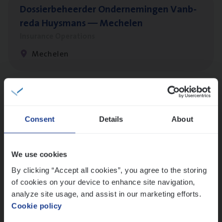
Dos­sier­be­heer­der Onder­ne­min­gen Van­b­
re­da Huys­mans — Mechelen
Insurance Operations
Mechelen
Dos­sier­be­heer­der Pro­per­ty verzekeringen
Insurance Operations
Consent
Details
About
Antwerpen en Hasselt
We use cookies
By clicking “Accept all cookies”, you agree to the storing
Dos­sier­be­heer­der ver­ze­ke­rin­gen — Soci­al
of cookies on your device to enhance site navigation,
Pro­fit en Public
analyze site usage, and assist in our marketing efforts.
Cookie policy
Insurance Operations