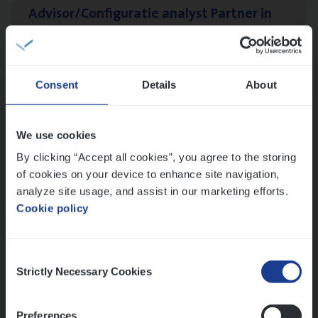
Advisor/​Configuratie ana­lyst Part­ner in
Benefits
Insurance Operations
Beveren
Consent
Details
About
We use cookies
Dos­sier­be­heer­der ver­ze­ke­rin­gen — Soci­al
By clicking “Accept all cookies”, you agree to the storing
Pro­fit en Public
of cookies on your device to enhance site navigation,
Insurance Operations
analyze site usage, and assist in our marketing efforts.
Antwerpen
Cookie policy
Consent
Strictly Necessary Cookies
Lees onze verhalen
Selection
Meer dan collega’s: hoe Julie en Aurélie elkaar
Preferences