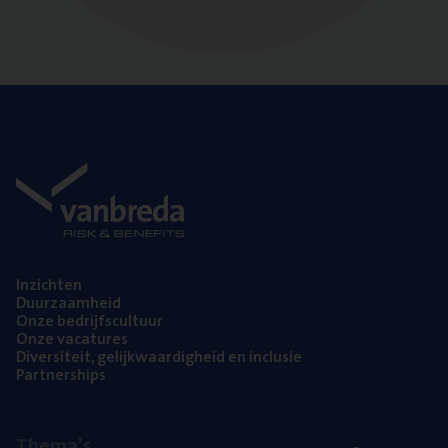
Inzich­ten
Duur­zaam­heid
Onze bedrijfs­cul­tuur
Onze vaca­tu­res
Diver­si­teit, gelijk­waar­dig­heid en inclusie
Part­ner­ships
The­ma’s