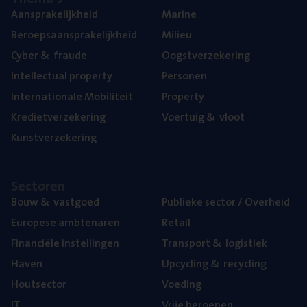
Aan­spra­ke­lijk­heid
Mari­ne
Beroeps­aan­spra­ke­lijk­heid
Mili­eu
Cyber
&
fraude
Oogst­ver­ze­ke­ring
Intel­lec­tu­al property
Per­so­nen
Inter­na­ti­o­na­le Mobiliteit
Pro­per­ty
Kre­diet­ver­ze­ke­ring
Voer­tuig
&
vloot
Kunst­ver­ze­ke­ring
Sec­to­ren
Bouw
&
vastgoed
Publie­ke sec­tor / Overheid
Euro­pe­se ambtenaren
Retail
Finan­ci­ë­le instellingen
Trans­port
&
logistiek
Haven
Upcy­cling
&
recycling
Hout­sec­tor
Voe­ding
IT
Vrije beroe­pen