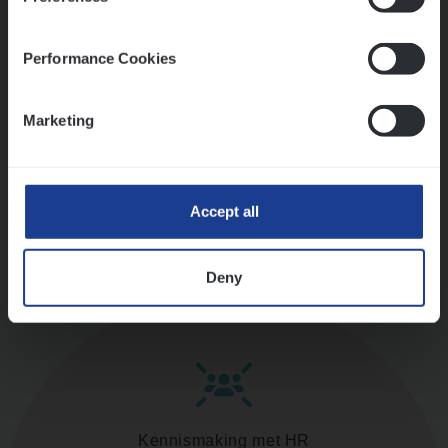
versterken
Mathias houdt van diepgaande dossiers én droge
humor
Performance Cookies
Thalia zoekt graag oplossingen, in games én op het
werk
Marketing
Ons sollicitatieproces
Accept all
Deny
Kennismaking met HR