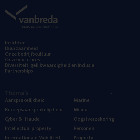
Inzich­ten
Duur­zaam­heid
Onze bedrijfs­cul­tuur
Onze vaca­tu­res
Diver­si­teit, gelijk­waar­dig­heid en inclusie
Part­ner­ships
The­ma’s
Aan­spra­ke­lijk­heid
Mari­ne
Beroeps­aan­spra­ke­lijk­heid
Mili­eu
Cyber
&
fraude
Oogst­ver­ze­ke­ring
Intel­lec­tu­al property
Per­so­nen
Inter­na­ti­o­na­le Mobiliteit
Pro­per­ty