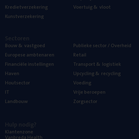
Kre­diet­ver­ze­ke­ring
Voer­tuig
&
vloot
Kunst­ver­ze­ke­ring
Sec­to­ren
Bouw
&
vastgoed
Publie­ke sec­tor / Overheid
Euro­pe­se ambtenaren
Retail
Finan­ci­ë­le instellingen
Trans­port
&
logistiek
Haven
Upcy­cling
&
recycling
Hout­sec­tor
Voe­ding
IT
Vrije beroe­pen
Land­bouw
Zorg­sec­tor
Hulp nodig?
Klan­ten­zo­ne
Van­b­re­da Health