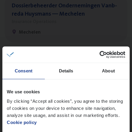
Dos­sier­be­heer­der Onder­ne­min­gen Van­b­
re­da Huys­mans — Mechelen
Insurance Operations
Mechelen
Dos­sier­be­heer­der Gewaar­borgd Inkomen
Insurance Operations
Consent
Details
About
Antwerpen
We use cookies
By clicking “Accept all cookies”, you agree to the storing
Cus­to­mer Care Expert
of cookies on your device to enhance site navigation,
Hospitalisatieverzekeringen
analyze site usage, and assist in our marketing efforts.
Cookie policy
Customer Services