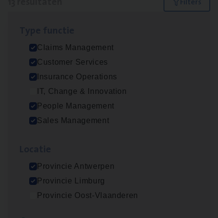
13 resultaten
Filters
Type func­tie
Scha­de Expert Fleet
Claims Management
Claims Management
Customer Services
Antwerpen
Insurance Operations
IT, Change & Innovation
People Management
Insu­ran­ce Bro­ker Trans­port
&
Logistiek
Sales Management
Sales Management
Loca­tie
Antwerpen
Provincie Antwerpen
Provincie Limburg
Insu­ran­ce Bro­ker
KMO
Provincie Oost-Vlaanderen
Sales Management