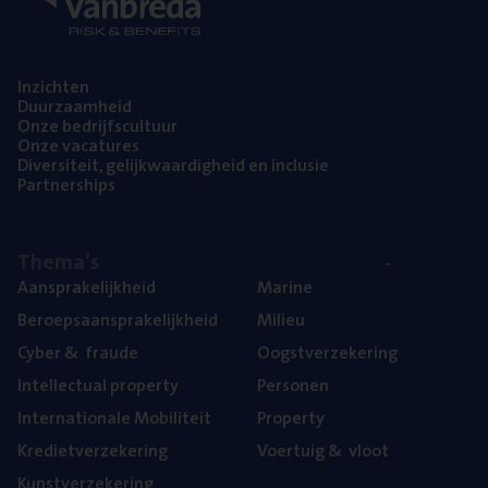
Inzich­ten
Duur­zaam­heid
Onze bedrijfs­cul­tuur
Onze vaca­tu­res
Diver­si­teit, gelijk­waar­dig­heid en inclusie
Part­ner­ships
The­ma’s
Aan­spra­ke­lijk­heid
Mari­ne
Beroeps­aan­spra­ke­lijk­heid
Mili­eu
Cyber
&
fraude
Oogst­ver­ze­ke­ring
Intel­lec­tu­al property
Per­so­nen
Inter­na­ti­o­na­le Mobiliteit
Pro­per­ty
Kre­diet­ver­ze­ke­ring
Voer­tuig
&
vloot
Kunst­ver­ze­ke­ring