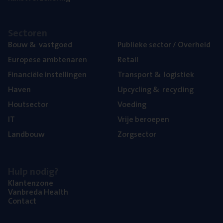
Sec­to­ren
Bouw
&
vastgoed
Publie­ke sec­tor / Overheid
Euro­pe­se ambtenaren
Retail
Finan­ci­ë­le instellingen
Trans­port
&
logistiek
Haven
Upcy­cling
&
recycling
Hout­sec­tor
Voe­ding
IT
Vrije beroe­pen
Land­bouw
Zorg­sec­tor
Hulp nodig?
Klan­ten­zo­ne
Van­b­re­da Health
Con­tact