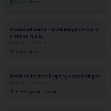
Wis alle filters
Antwerpen
Dos­sier­be­heer­der ver­ze­ke­rin­gen — Soci­al
Pro­fit en Public
Insurance Operations
Antwerpen
Dos­sier­be­heer­der Pro­per­ty verzekeringen
Insurance Operations
Antwerpen en Hasselt