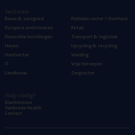
Sec­to­ren
Bouw
&
vastgoed
Publie­ke sec­tor / Overheid
Euro­pe­se ambtenaren
Retail
Finan­ci­ë­le instellingen
Trans­port
&
logistiek
Haven
Upcy­cling
&
recycling
Hout­sec­tor
Voe­ding
IT
Vrije beroe­pen
Land­bouw
Zorg­sec­tor
Hulp nodig?
Klan­ten­zo­ne
Van­b­re­da Health
Con­tact