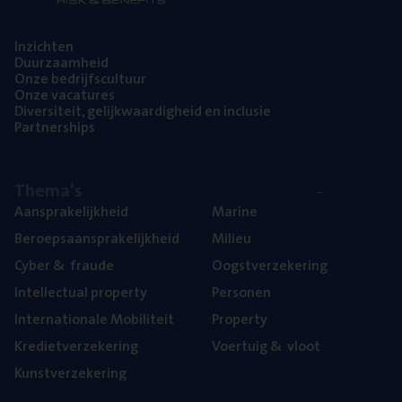
Inzich­ten
Duur­zaam­heid
Onze bedrijfs­cul­tuur
Onze vaca­tu­res
Diver­si­teit, gelijk­waar­dig­heid en inclusie
Part­ner­ships
The­ma’s
Aan­spra­ke­lijk­heid
Mari­ne
Beroeps­aan­spra­ke­lijk­heid
Mili­eu
Cyber
&
fraude
Oogst­ver­ze­ke­ring
Intel­lec­tu­al property
Per­so­nen
Inter­na­ti­o­na­le Mobiliteit
Pro­per­ty
Kre­diet­ver­ze­ke­ring
Voer­tuig
&
vloot
Kunst­ver­ze­ke­ring