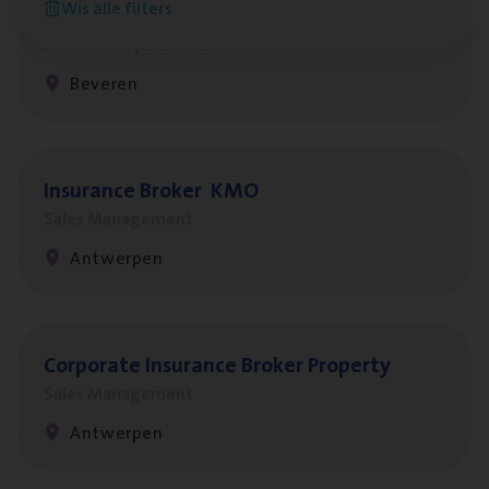
Wis alle filters
Benefits
Insurance Operations
Beveren
Insu­ran­ce Bro­ker
KMO
Sales Management
Antwerpen
Cor­po­ra­te Insu­ran­ce Bro­ker Property
Sales Management
Antwerpen