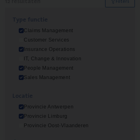
12 resultaten
Filters
Type func­tie
Dos­sier­be­heer­der ver­ze­ke­rin­gen — Soci­al
Claims Management
Pro­fit en Public
Customer Services
Insurance Operations
Insurance Operations
Antwerpen
IT, Change & Innovation
People Management
Sales Management
Claims­hand­ler Fleet
&
Bike
Claims Management
Loca­tie
Antwerpen
Provincie Antwerpen
Provincie Limburg
Provincie Oost-Vlaanderen
Advisor/​Configuratie ana­lyst Part­ner in