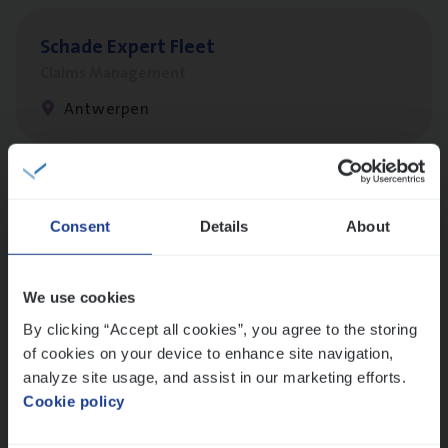
Scha­de Expert Fleet
Claims Management
Antwerpen
Busi­ness Mana­ger Mari­ne Cargo
Consent
Details
About
People Management, Sales Management
Antwerpen
We use cookies
By clicking “Accept all cookies”, you agree to the storing
of cookies on your device to enhance site navigation,
Client Exe­cu­ti­ve Marine
analyze site usage, and assist in our marketing efforts.
Insurance Operations
Cookie policy
Antwerpen