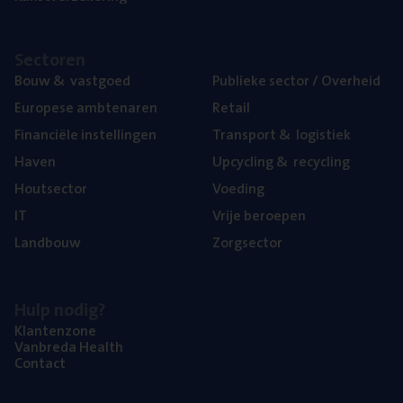
Sec­to­ren
Bouw
&
vastgoed
Publie­ke sec­tor / Overheid
Euro­pe­se ambtenaren
Retail
Finan­ci­ë­le instellingen
Trans­port
&
logistiek
Haven
Upcy­cling
&
recycling
Hout­sec­tor
Voe­ding
IT
Vrije beroe­pen
Land­bouw
Zorg­sec­tor
Hulp nodig?
Klan­ten­zo­ne
Van­b­re­da Health
Con­tact