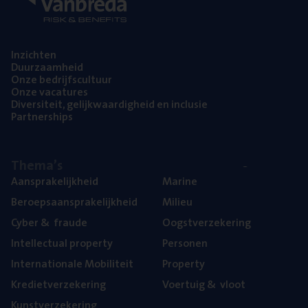
Inzich­ten
Duur­zaam­heid
Onze bedrijfs­cul­tuur
Onze vaca­tu­res
Diver­si­teit, gelijk­waar­dig­heid en inclusie
Part­ner­ships
The­ma’s
Aan­spra­ke­lijk­heid
Mari­ne
Beroeps­aan­spra­ke­lijk­heid
Mili­eu
Cyber
&
fraude
Oogst­ver­ze­ke­ring
Intel­lec­tu­al property
Per­so­nen
Inter­na­ti­o­na­le Mobiliteit
Pro­per­ty
Kre­diet­ver­ze­ke­ring
Voer­tuig
&
vloot
Kunst­ver­ze­ke­ring