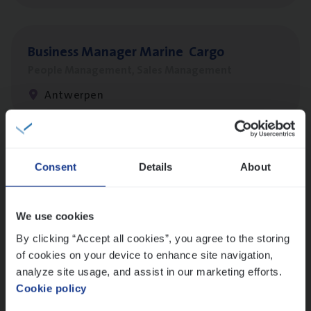
Busi­ness Mana­ger Mari­ne Cargo
People Management, Sales Management
Antwerpen
Client Exe­cu­ti­ve Marine
Consent
Details
About
Insurance Operations
Antwerpen
We use cookies
By clicking “Accept all cookies”, you agree to the storing
of cookies on your device to enhance site navigation,
Dos­sier­be­heer­der Pro­per­ty verzekeringen
analyze site usage, and assist in our marketing efforts.
Cookie policy
Insurance Operations