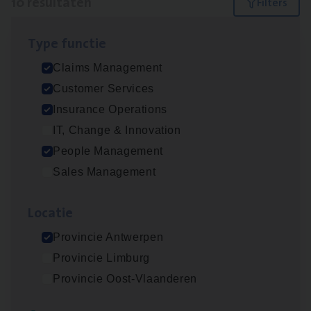
10 resultaten
Filters
Type func­tie
Dos­sier­be­heer­der ver­ze­ke­rin­gen — Soci­al
Claims Management
Pro­fit en Public
Customer Services
Insurance Operations
Insurance Operations
Antwerpen
IT, Change & Innovation
People Management
Sales Management
Claims­hand­ler Fleet
&
Bike
Claims Management
Loca­tie
Antwerpen
Provincie Antwerpen
Provincie Limburg
Provincie Oost-Vlaanderen
Advisor/​Configuratie ana­lyst Part­ner in