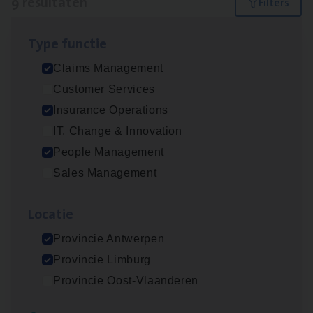
9 resultaten
Filters
Type func­tie
Scha­de Expert Fleet
Claims Management
Claims Management
Customer Services
Antwerpen
Insurance Operations
IT, Change & Innovation
People Management
Dos­sier­be­heer­der ver­ze­ke­rin­gen — Soci­al
Sales Management
Pro­fit en Public
Insurance Operations
Loca­tie
Antwerpen
Provincie Antwerpen
Provincie Limburg
Provincie Oost-Vlaanderen
Dos­sier­be­heer­der Pro­per­ty verzekeringen