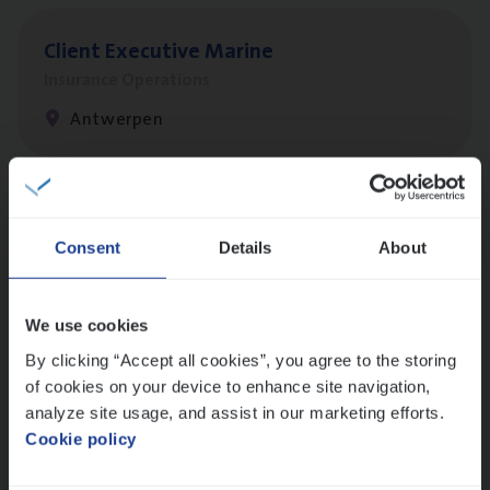
Client Exe­cu­ti­ve Marine
Insurance Operations
Antwerpen
Claims­hand­ler Fleet
&
Bike
Consent
Details
About
Claims Management
Antwerpen
We use cookies
By clicking “Accept all cookies”, you agree to the storing
of cookies on your device to enhance site navigation,
Busi­ness Mana­ger Mari­ne Cargo
analyze site usage, and assist in our marketing efforts.
People Management, Sales Management
Cookie policy
Antwerpen