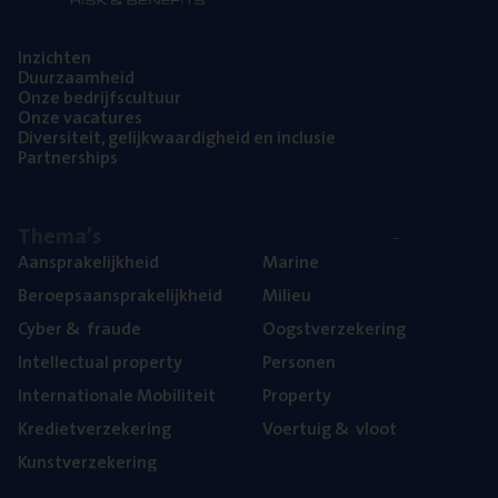
Inzich­ten
Duur­zaam­heid
Onze bedrijfs­cul­tuur
Onze vaca­tu­res
Diver­si­teit, gelijk­waar­dig­heid en inclusie
Part­ner­ships
The­ma’s
Aan­spra­ke­lijk­heid
Mari­ne
Beroeps­aan­spra­ke­lijk­heid
Mili­eu
Cyber
&
fraude
Oogst­ver­ze­ke­ring
Intel­lec­tu­al property
Per­so­nen
Inter­na­ti­o­na­le Mobiliteit
Pro­per­ty
Kre­diet­ver­ze­ke­ring
Voer­tuig
&
vloot
Kunst­ver­ze­ke­ring