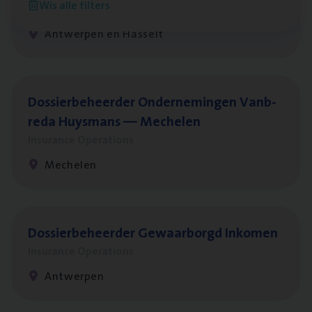
Wis alle filters
Insurance Operations
Antwerpen en Hasselt
Dos­sier­be­heer­der Onder­ne­min­gen Van­b­
re­da Huys­mans — Mechelen
Insurance Operations
Mechelen
Dos­sier­be­heer­der Gewaar­borgd Inkomen
Insurance Operations
Antwerpen