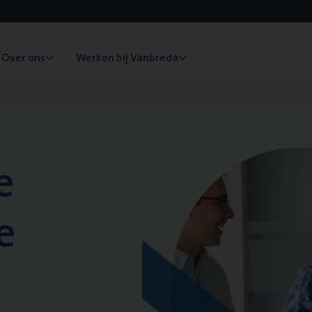
Over ons
Werken bij Vanbreda
e
e