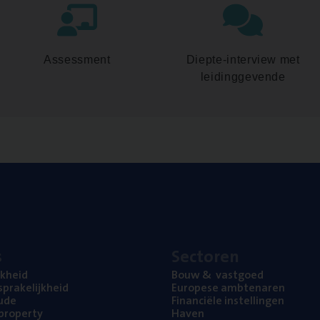
Assessment
Diepte-interview met
leidinggevende
s
Sec­to­ren
jk­heid
Bouw
&
vastgoed
pra­ke­lijk­heid
Euro­pe­se ambtenaren
ude
Finan­ci­ë­le instellingen
l property
Haven