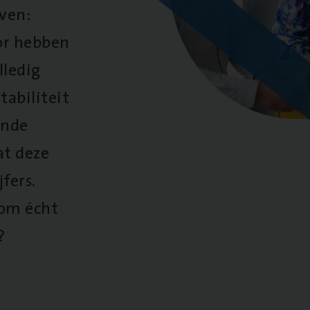
oven:
oor hebben
lledig
tabiliteit
ende
at deze
fers.
 om écht
?