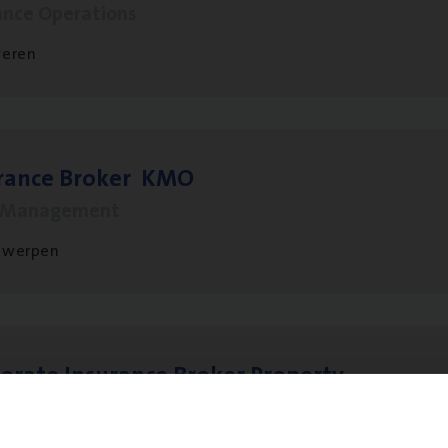
ance Operations
veren
­ran­ce Bro­ker
KMO
s Management
twerpen
o­ra­te Insu­ran­ce Bro­ker Property
s Management
twerpen