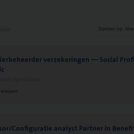
aten
Sorteer op: Ni
ier­be­heer­der ver­ze­ke­rin­gen — Soci­al Pro­f
ic
ance Operations
twerpen
sor/​Configuratie ana­lyst Part­ner in Benefi