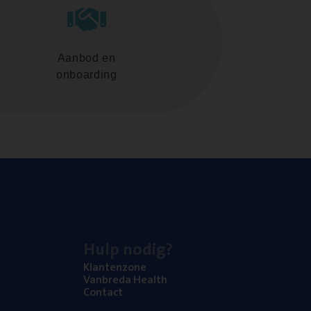
Aanbod en
onboarding
Hulp nodig?
Klan­ten­zo­ne
Van­b­re­da Health
Con­tact