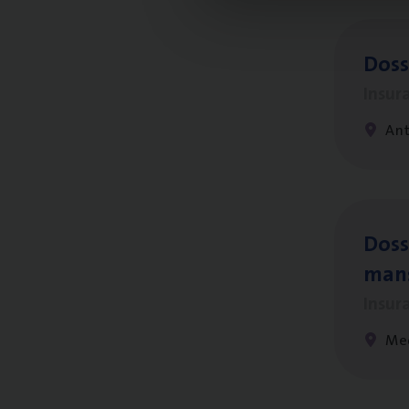
Dos­s
Insur
Ant
Dos­s
man
Insur
Me