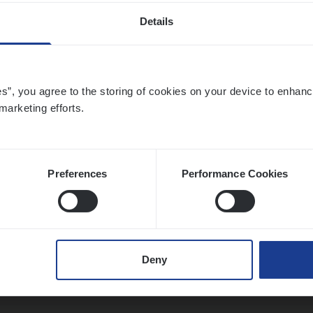
Details
­ness Mana­ger Mari­ne Cargo
es”, you agree to the storing of cookies on your device to enhanc
le Management, Sales Management
marketing efforts.
twerpen
Preferences
Performance Cookies
t Exe­cu­ti­ve Marine
ance Operations
Deny
twerpen