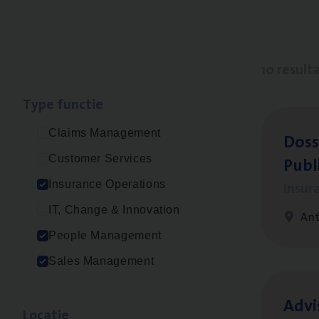
10 result
Type func­tie
Claims Management
Dos­s
Publ
Customer Services
Insur
Insurance Operations
IT, Change & Innovation
An
People Management
Sales Management
Advi
Loca­tie