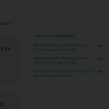
euwste
Lees onze verhalen
Meer dan collega’s: hoe Julie en
it en
Aurélie elkaar versterken
Mathias houdt van diepgaande
dossiers én droge humor
Thalia zoekt graag oplossingen, in
games én op het werk
ts