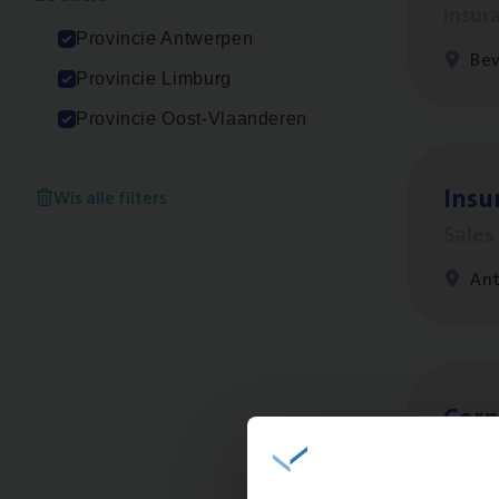
Insur
Provincie Antwerpen
Be
Provincie Limburg
Provincie Oost-Vlaanderen
Insu
Wis alle filters
Sale
An
Cor­p
Sale
An