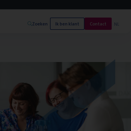
Zoeken
Ik ben klant
Contact
NL