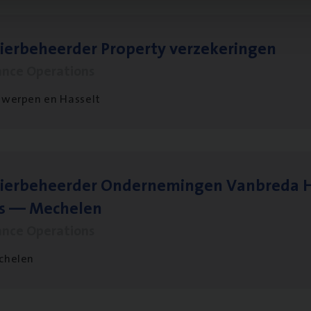
ier­be­heer­der Pro­per­ty verzekeringen
ance Operations
werpen en Hasselt
ier­be­heer­der Onder­ne­min­gen Van­b­re­da 
s — Mechelen
ance Operations
chelen