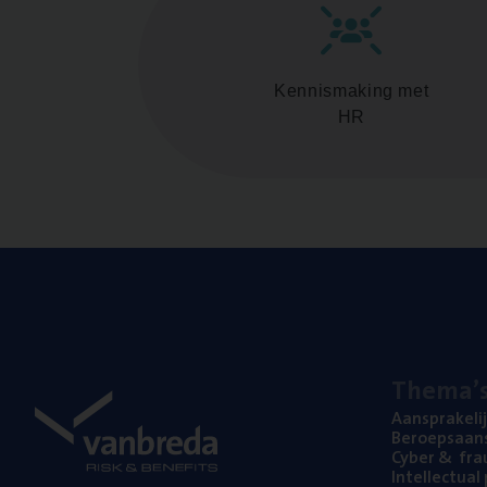
Kennismaking met
HR
The­ma’
Aan­spra­ke­li
Beroeps­aan­s
Cyber
&
fra
Intel­lec­tu­a