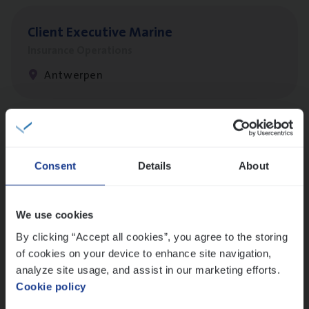
Client Exe­cu­ti­ve Marine
Insurance Operations
Antwerpen
Dos­sier­be­heer­der Pro­per­ty verzekeringen
Insurance Operations
Consent
Details
About
Antwerpen en Hasselt
We use cookies
By clicking “Accept all cookies”, you agree to the storing
Dos­sier­be­heer­der Onder­ne­min­gen Van­b­
of cookies on your device to enhance site navigation,
re­da Huys­mans — Mechelen
analyze site usage, and assist in our marketing efforts.
Cookie policy
Insurance Operations