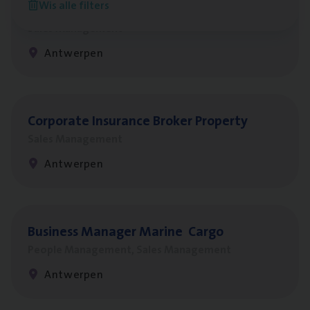
Wis alle filters
Insu­ran­ce Bro­ker
KMO
Sales Management
Antwerpen
Cor­po­ra­te Insu­ran­ce Bro­ker Property
Sales Management
Antwerpen
Busi­ness Mana­ger Mari­ne Cargo
People Management, Sales Management
Antwerpen