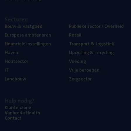
Sec­to­ren
Bouw
&
vastgoed
Publie­ke sec­tor / Overheid
Euro­pe­se ambtenaren
Retail
Finan­ci­ë­le instellingen
Trans­port
&
logistiek
Haven
Upcy­cling
&
recycling
Hout­sec­tor
Voe­ding
IT
Vrije beroe­pen
Land­bouw
Zorg­sec­tor
Hulp nodig?
Klan­ten­zo­ne
Van­b­re­da Health
Con­tact