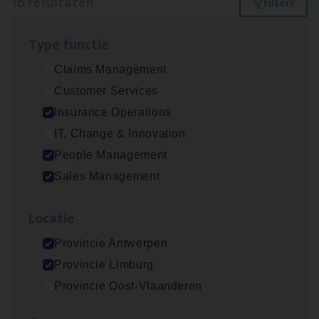
10 resultaten
Filters
Type func­tie
Dos­sier­be­heer­der ver­ze­ke­rin­gen — Soci­al
Claims Management
Pro­fit en Public
Customer Services
Insurance Operations
Insurance Operations
Antwerpen
IT, Change & Innovation
People Management
Sales Management
Advisor/​Configuratie ana­lyst Part­ner in
Benefits
Loca­tie
Insurance Operations
Provincie Antwerpen
Beveren
Provincie Limburg
Provincie Oost-Vlaanderen