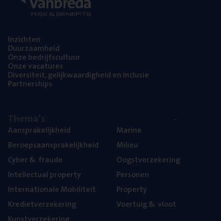
Inzich­ten
Duur­zaam­heid
Onze bedrijfs­cul­tuur
Onze vaca­tu­res
Diver­si­teit, gelijk­waar­dig­heid en inclusie
Part­ner­ships
The­ma’s
Aan­spra­ke­lijk­heid
Mari­ne
Beroeps­aan­spra­ke­lijk­heid
Mili­eu
Cyber
&
fraude
Oogst­ver­ze­ke­ring
Intel­lec­tu­al property
Per­so­nen
Inter­na­ti­o­na­le Mobiliteit
Pro­per­ty
Kre­diet­ver­ze­ke­ring
Voer­tuig
&
vloot
Kunst­ver­ze­ke­ring