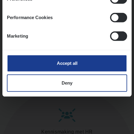
versterken
Mathias houdt van diepgaande dossiers én droge
humor
Performance Cookies
Thalia zoekt graag oplossingen, in games én op het
werk
Marketing
Ons sollicitatieproces
Accept all
Deny
Kennismaking met HR