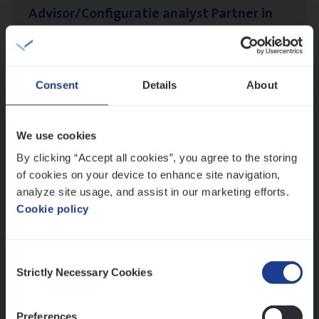
Advisor/​Configuratie ana­lyst Part­ner in
Benefits
Insurance Operations
Beveren
Consent
Details
About
We use cookies
Dos­sier­be­heer­der ver­ze­ke­rin­gen — Soci­al
By clicking “Accept all cookies”, you agree to the storing
Pro­fit en Public
of cookies on your device to enhance site navigation,
Insurance Operations
analyze site usage, and assist in our marketing efforts.
Antwerpen
Cookie policy
Consent
Strictly Necessary Cookies
Lees onze verhalen
Selection
Meer dan collega’s: hoe Julie en Aurélie elkaar
Preferences