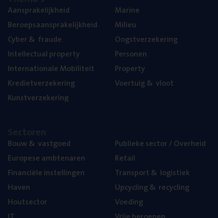
Aan­spra­ke­lijk­heid
Mari­ne
Beroeps­aan­spra­ke­lijk­heid
Mili­eu
Cyber
&
fraude
Oogst­ver­ze­ke­ring
Intel­lec­tu­al property
Per­so­nen
Inter­na­ti­o­na­le Mobiliteit
Pro­per­ty
Kre­diet­ver­ze­ke­ring
Voer­tuig
&
vloot
Kunst­ver­ze­ke­ring
Sec­to­ren
Bouw
&
vastgoed
Publie­ke sec­tor / Overheid
Euro­pe­se ambtenaren
Retail
Finan­ci­ë­le instellingen
Trans­port
&
logistiek
Haven
Upcy­cling
&
recycling
Hout­sec­tor
Voe­ding
IT
Vrije beroe­pen