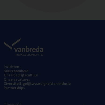
Inzich­ten
Duur­zaam­heid
Onze bedrijfs­cul­tuur
Onze vaca­tu­res
Diver­si­teit, gelijk­waar­dig­heid en inclusie
Part­ner­ships
The­ma’s