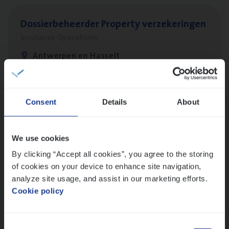
Dos­sier­be­heer­der Pro­per­ty verzekeringen
Insurance Operations
Antwerpen en Hasselt
Dos­sier­be­heer­der Onder­ne­min­gen Van­b­
Consent
Details
About
re­da Huys­mans — Mechelen
Insurance Operations
We use cookies
Mechelen
By clicking “Accept all cookies”, you agree to the storing
of cookies on your device to enhance site navigation,
analyze site usage, and assist in our marketing efforts.
Cookie policy
Dos­sier­be­heer­der Gewaar­borgd Inkomen
Insurance Operations
Consent