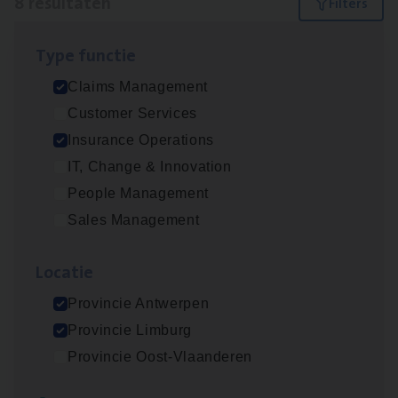
8 resultaten
Filters
Type func­tie
Dos­sier­be­heer­der ver­ze­ke­rin­gen — Soci­al
Claims Management
Pro­fit en Public
Customer Services
Insurance Operations
Insurance Operations
Antwerpen
IT, Change & Innovation
People Management
Sales Management
Claims­hand­ler Fleet
&
Bike
Claims Management
Loca­tie
Antwerpen
Provincie Antwerpen
Provincie Limburg
Provincie Oost-Vlaanderen
Advisor/​Configuratie ana­lyst Part­ner in