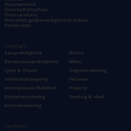
Duur­zaam­heid
Onze bedrijfs­cul­tuur
Onze vaca­tu­res
Diver­si­teit, gelijk­waar­dig­heid en inclusie
Part­ner­ships
The­ma’s
Aan­spra­ke­lijk­heid
Mari­ne
Beroeps­aan­spra­ke­lijk­heid
Mili­eu
Cyber
&
fraude
Oogst­ver­ze­ke­ring
Intel­lec­tu­al property
Per­so­nen
Inter­na­ti­o­na­le Mobiliteit
Pro­per­ty
Kre­diet­ver­ze­ke­ring
Voer­tuig
&
vloot
Kunst­ver­ze­ke­ring
Sec­to­ren