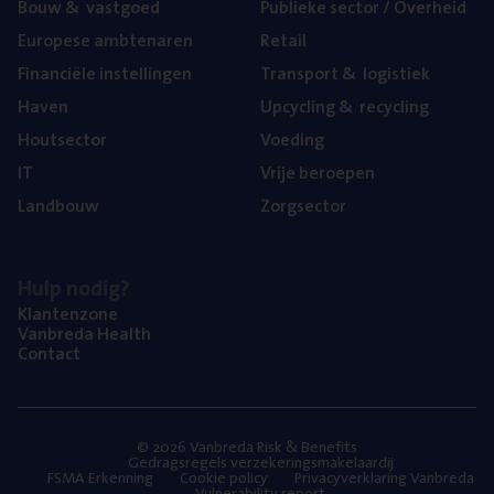
Bouw
&
vastgoed
Publie­ke sec­tor / Overheid
Euro­pe­se ambtenaren
Retail
Finan­ci­ë­le instellingen
Trans­port
&
logistiek
Haven
Upcy­cling
&
recycling
Hout­sec­tor
Voe­ding
IT
Vrije beroe­pen
Land­bouw
Zorg­sec­tor
Hulp nodig?
Klan­ten­zo­ne
Van­b­re­da Health
Con­tact
© 2026 Vanbreda Risk & Benefits
Gedragsregels verzekeringsmakelaardij
FSMA Erkenning
Cookie policy
Privacyverklaring Vanbreda
Vulnerability report