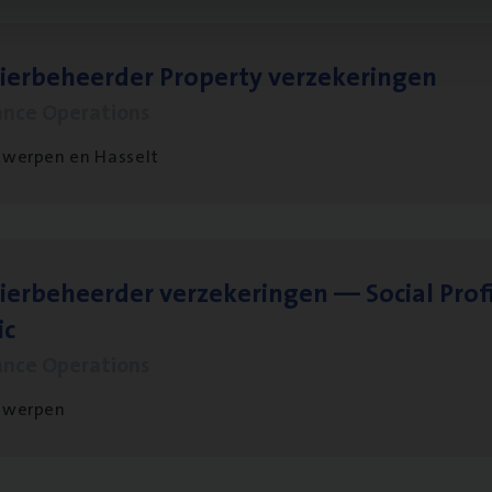
ier­be­heer­der Pro­per­ty verzekeringen
ance Operations
werpen en Hasselt
ier­be­heer­der ver­ze­ke­rin­gen — Soci­al Pro­f
ic
ance Operations
twerpen