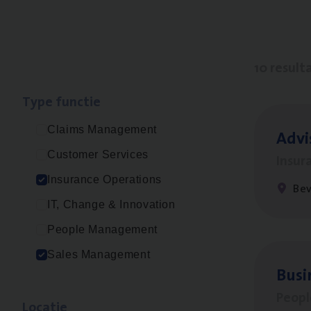
10 result
Type func­tie
Claims Management
Advi
Customer Services
Insur
Insurance Operations
Be
IT, Change & Innovation
People Management
Sales Management
Busi
Peop
Loca­tie