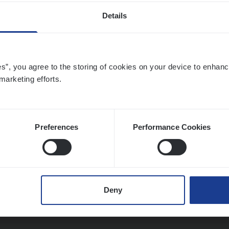
Details
sier­be­heer­der Gewaar­borgd Inkomen
ance Operations
es”, you agree to the storing of cookies on your device to enhanc
marketing efforts.
twerpen
Preferences
Performance Cookies
ier­be­heer­der Onder­ne­min­gen Van­b­re­da 
s — Mechelen
ance Operations
Deny
chelen