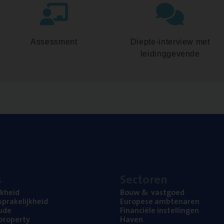
Assessment
Diepte-interview met
leidinggevende
s
Sec­to­ren
jk­heid
Bouw
&
vastgoed
pra­ke­lijk­heid
Euro­pe­se ambtenaren
ude
Finan­ci­ë­le instellingen
l property
Haven