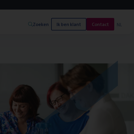
Zoeken
Ik ben klant
Contact
NL