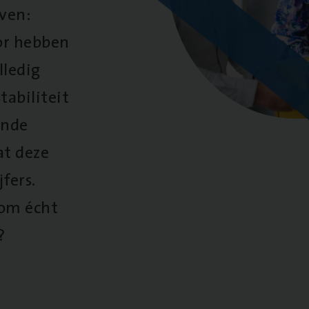
oven:
oor hebben
lledig
tabiliteit
ende
at deze
fers.
 om écht
?