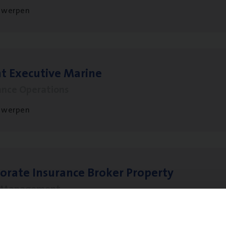
twerpen
t Exe­cu­ti­ve Marine
ance Operations
twerpen
o­ra­te Insu­ran­ce Bro­ker Property
s Management
twerpen