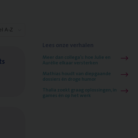
el A-Z
Lees onze verhalen
Meer dan collega’s: hoe Julie en
ts
Aurélie elkaar versterken
Mathias houdt van diepgaande
dossiers én droge humor
Thalia zoekt graag oplossingen, in
games én op het werk