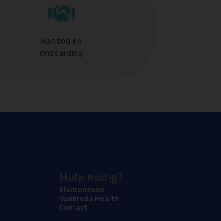
Aanbod en
onboarding
Hulp nodig?
Klan­ten­zo­ne
Van­b­re­da Health
Con­tact