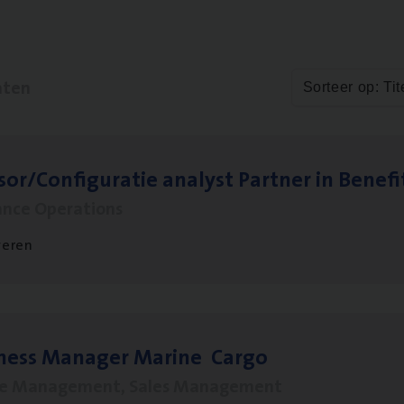
aten
Sorteer op: Tit
sor/​Configuratie ana­lyst Part­ner in Benefi
ance Operations
veren
­ness Mana­ger Mari­ne Cargo
le Management, Sales Management