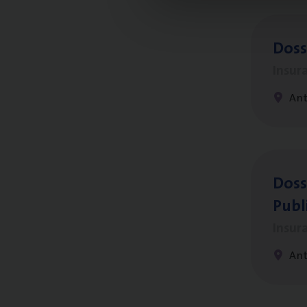
Dos­s
Insur
Ant
Dos­s
Publ
Insur
An