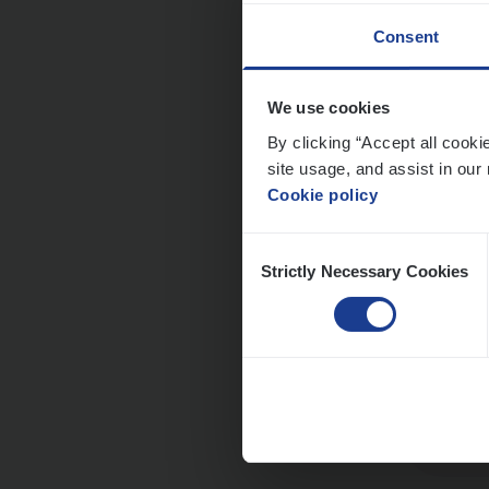
Consent
Dos­
We use cookies
Insur
By clicking “Accept all cooki
site usage, and assist in our 
An
Cookie policy
Consent
Strictly Necessary Cookies
Selection
Dos­s
man
Insur
Me