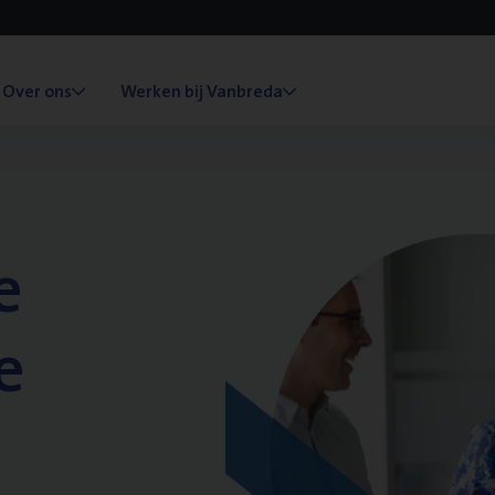
Over ons
Werken bij Vanbreda
e
e