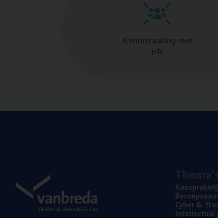
Kennismaking met
HR
The­ma’
Aan­spra­ke­li
Beroeps­aan­s
Cyber
&
fra
Intel­lec­tu­a