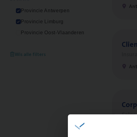
An
Provincie Antwerpen
Provincie Limburg
Provincie Oost-Vlaanderen
Clien
Insur
Wis alle filters
An
Cor­p
Sale
An