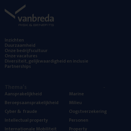
Inzich­ten
Duur­zaam­heid
Onze bedrijfs­cul­tuur
Onze vaca­tu­res
Diver­si­teit, gelijk­waar­dig­heid en inclusie
Part­ner­ships
The­ma’s
Aan­spra­ke­lijk­heid
Mari­ne
Beroeps­aan­spra­ke­lijk­heid
Mili­eu
Cyber
&
fraude
Oogst­ver­ze­ke­ring
Intel­lec­tu­al property
Per­so­nen
Inter­na­ti­o­na­le Mobiliteit
Pro­per­ty