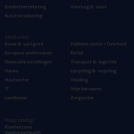
Kre­diet­ver­ze­ke­ring
Voer­tuig
&
vloot
Kunst­ver­ze­ke­ring
Sec­to­ren
Bouw
&
vastgoed
Publie­ke sec­tor / Overheid
Euro­pe­se ambtenaren
Retail
Finan­ci­ë­le instellingen
Trans­port
&
logistiek
Haven
Upcy­cling
&
recycling
Hout­sec­tor
Voe­ding
IT
Vrije beroe­pen
Land­bouw
Zorg­sec­tor
Hulp nodig?
Klan­ten­zo­ne
Van­b­re­da Health