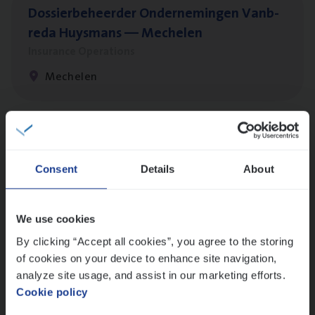
Dos­sier­be­heer­der Onder­ne­min­gen Van­b­
re­da Huys­mans — Mechelen
Insurance Operations
Mechelen
Dos­sier­be­heer­der Pro­per­ty verzekeringen
Insurance Operations
Consent
Details
About
Antwerpen en Hasselt
We use cookies
By clicking “Accept all cookies”, you agree to the storing
Dos­sier­be­heer­der ver­ze­ke­rin­gen — Soci­al
of cookies on your device to enhance site navigation,
Pro­fit en Public
analyze site usage, and assist in our marketing efforts.
Cookie policy
Insurance Operations