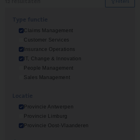
12 resultaten
Filters
Type func­tie
(Agi­le)
IT
Pro­ject Manager
Claims Management
IT, Change & Innovation
Customer Services
Antwerpen
Insurance Operations
IT, Change & Innovation
People Management
Advisor/​Configuratie ana­lyst Part­ner in
Sales Management
Benefits
Insurance Operations
Loca­tie
Beveren
Provincie Antwerpen
Provincie Limburg
Provincie Oost-Vlaanderen
Claims­hand­ler Fleet
&
Bike