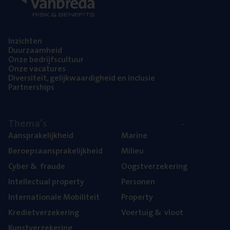
Inzich­ten
Duur­zaam­heid
Onze bedrijfs­cul­tuur
Onze vaca­tu­res
Diver­si­teit, gelijk­waar­dig­heid en inclusie
Part­ner­ships
The­ma’s
Aan­spra­ke­lijk­heid
Mari­ne
Beroeps­aan­spra­ke­lijk­heid
Mili­eu
Cyber
&
fraude
Oogst­ver­ze­ke­ring
Intel­lec­tu­al property
Per­so­nen
Inter­na­ti­o­na­le Mobiliteit
Pro­per­ty
Kre­diet­ver­ze­ke­ring
Voer­tuig
&
vloot
Kunst­ver­ze­ke­ring