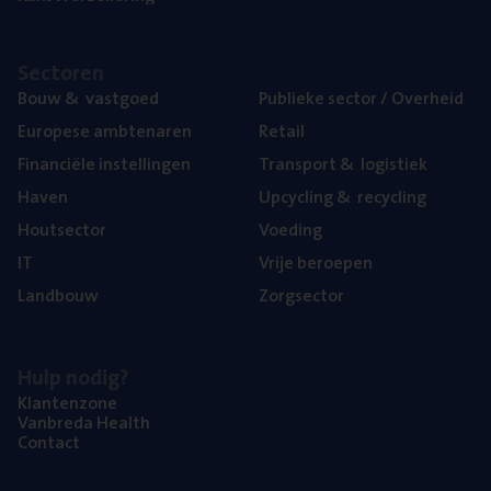
Sec­to­ren
Bouw
&
vastgoed
Publie­ke sec­tor / Overheid
Euro­pe­se ambtenaren
Retail
Finan­ci­ë­le instellingen
Trans­port
&
logistiek
Haven
Upcy­cling
&
recycling
Hout­sec­tor
Voe­ding
IT
Vrije beroe­pen
Land­bouw
Zorg­sec­tor
Hulp nodig?
Klan­ten­zo­ne
Van­b­re­da Health
Con­tact