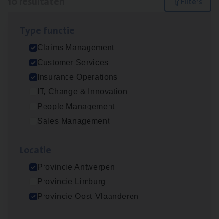
10 resultaten
Filters
Type func­tie
Advisor/​Configuratie ana­lyst Part­ner in
Claims Management
Benefits
Customer Services
Insurance Operations
Insurance Operations
Beveren
IT, Change & Innovation
People Management
Sales Management
Claims­hand­ler Fleet
&
Bike
Claims Management
Loca­tie
Antwerpen
Provincie Antwerpen
Provincie Limburg
Provincie Oost-Vlaanderen
Client Exe­cu­ti­ve Marine