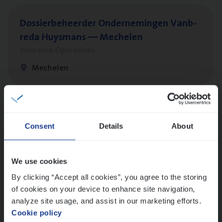
Dos­sier­be­heer­der Onder­ne­min­gen Van­b­
re­da Huys­mans — Mechelen
Insurance Operations
Mechelen
Dos­sier­be­heer­der Pro­per­ty verzekeringen
Consent
Details
About
Insurance Operations
Antwerpen en Hasselt
We use cookies
By clicking “Accept all cookies”, you agree to the storing
of cookies on your device to enhance site navigation,
Dos­sier­be­heer­der ver­ze­ke­rin­gen — Soci­al
analyze site usage, and assist in our marketing efforts.
Pro­fit en Public
Cookie policy