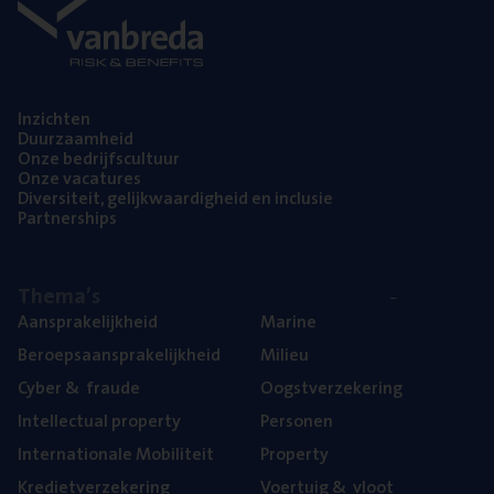
Inzich­ten
Duur­zaam­heid
Onze bedrijfs­cul­tuur
Onze vaca­tu­res
Diver­si­teit, gelijk­waar­dig­heid en inclusie
Part­ner­ships
The­ma’s
Aan­spra­ke­lijk­heid
Mari­ne
Beroeps­aan­spra­ke­lijk­heid
Mili­eu
Cyber
&
fraude
Oogst­ver­ze­ke­ring
Intel­lec­tu­al property
Per­so­nen
Inter­na­ti­o­na­le Mobiliteit
Pro­per­ty
Kre­diet­ver­ze­ke­ring
Voer­tuig
&
vloot