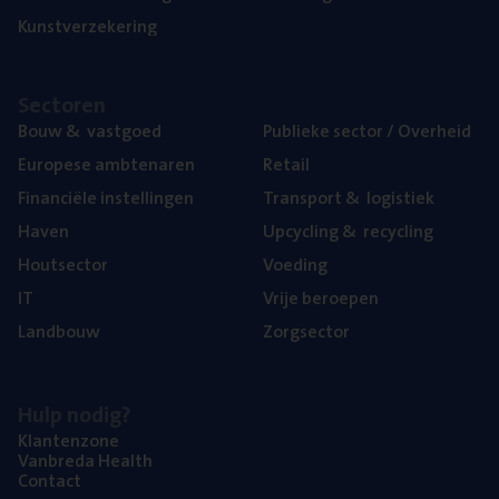
Kunst­ver­ze­ke­ring
Sec­to­ren
Bouw
&
vastgoed
Publie­ke sec­tor / Overheid
Euro­pe­se ambtenaren
Retail
Finan­ci­ë­le instellingen
Trans­port
&
logistiek
Haven
Upcy­cling
&
recycling
Hout­sec­tor
Voe­ding
IT
Vrije beroe­pen
Land­bouw
Zorg­sec­tor
Hulp nodig?
Klan­ten­zo­ne
Van­b­re­da Health
Con­tact