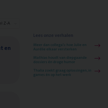
el Z-A
Lees onze verhalen
Meer dan collega’s: hoe Julie en
it en
Aurélie elkaar versterken
Mathias houdt van diepgaande
dossiers én droge humor
Thalia zoekt graag oplossingen, in
games én op het werk