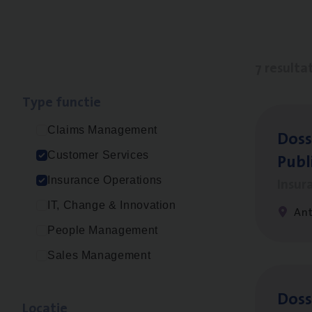
7 resulta
Type func­tie
Claims Management
Dos­s
Publ
Customer Services
Insur
Insurance Operations
IT, Change & Innovation
An
People Management
Sales Management
Dos­s
Loca­tie