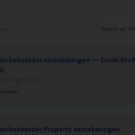
ten
Sorteer op: Tit
ier­be­heer­der ver­ze­ke­rin­gen — Soci­al Pro­f
ic
ance Operations
twerpen
ier­be­heer­der Pro­per­ty verzekeringen