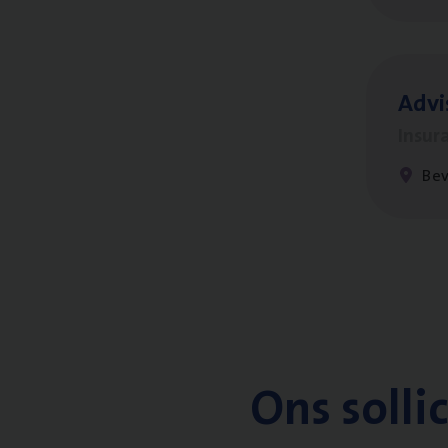
Advi
Insur
Be
Ons solli