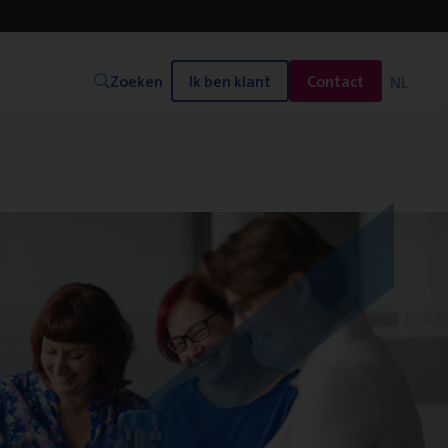
Zoeken
Ik ben klant
Contact
NL