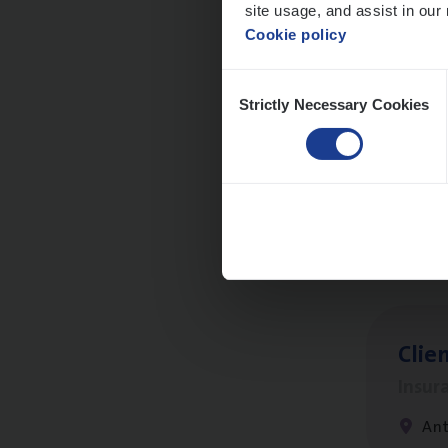
site usage, and assist in our 
An
Cookie policy
Consent
Strictly Necessary Cookies
Selection
Cus­
Custo
An
Clien
Insur
An