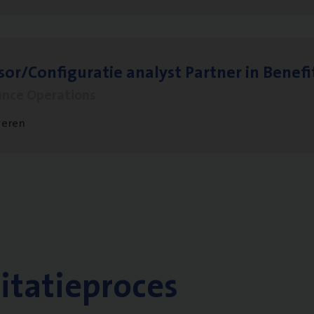
sor/​Configuratie ana­lyst Part­ner in Benefi
ance Operations
veren
citatieproces