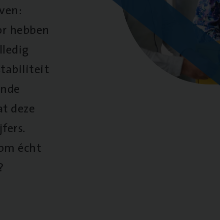
oven:
oor hebben
lledig
tabiliteit
ende
at deze
fers.
 om écht
?