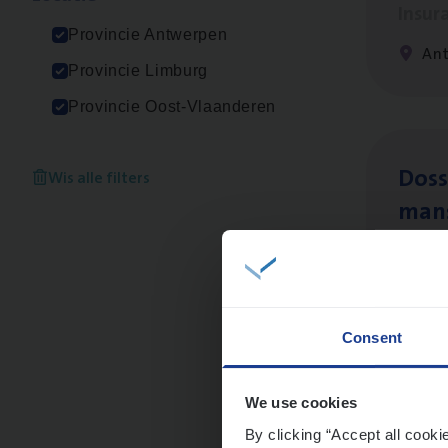
Insur
Provincie Antwerpen
Ant
Provincie Limburg
Provincie Oost-Vlaanderen
Dos­s
Wis alle filters
man
Insur
Me
Consent
Dos­
We use cookies
Insur
By clicking “Accept all cooki