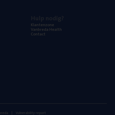
Hulp nodig?
Klan­ten­zo­ne
Van­b­re­da Health
Con­tact
nbreda
Vulnerability report