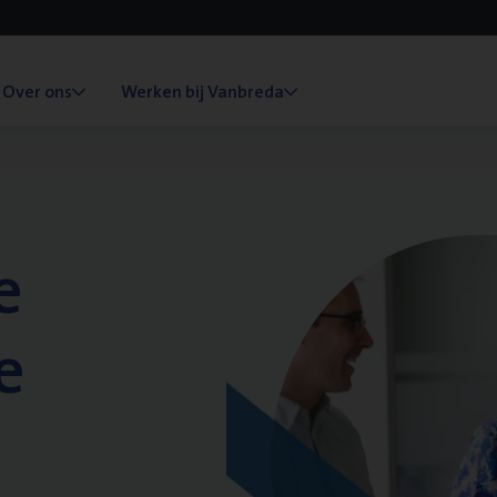
Over ons
Werken bij Vanbreda
e
e