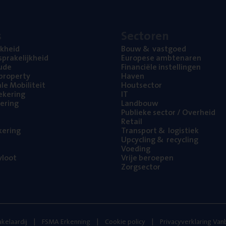
s
Sec­to­ren
jk­heid
Bouw
&
vastgoed
pra­ke­lijk­heid
Euro­pe­se ambtenaren
ude
Finan­ci­ë­le instellingen
l property
Haven
na­le Mobiliteit
Hout­sec­tor
e­ke­ring
IT
e­ring
Land­bouw
Publie­ke sec­tor / Overheid
Retail
ke­ring
Trans­port
&
logistiek
Upcy­cling
&
recycling
Voe­ding
loot
Vrije beroe­pen
Zorg­sec­tor
kelaardij
FSMA Erkenning
Cookie policy
Privacyverklaring Va