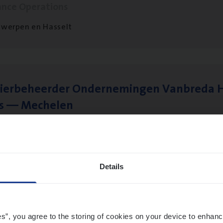
ance Operations
werpen en Hasselt
ier­be­heer­der Onder­ne­min­gen Van­b­re­da 
s — Mechelen
ance Operations
chelen
Details
sier­be­heer­der Gewaar­borgd Inkomen
ance Operations
es”, you agree to the storing of cookies on your device to enhanc