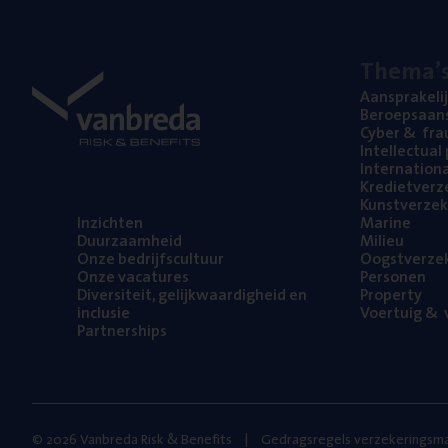
The­ma’
Aan­spra­ke­li
Beroeps­aan­s
Cyber
&
fra
Intel­lec­tu­a
Inter­na­ti­o­
Kre­diet­ver­z
Kunst­ver­ze­k
Inzich­ten
Mari­ne
Duur­zaam­heid
Mili­eu
Onze bedrijfs­cul­tuur
Oogst­ver­ze­
Onze vaca­tu­res
Per­so­nen
Diver­si­teit, gelijk­waar­dig­heid en
Pro­per­ty
inclusie
Voer­tuig
&
v
Part­ner­ships
© 2026 Vanbreda Risk & Benefits
Gedragsregels verzekeringsma