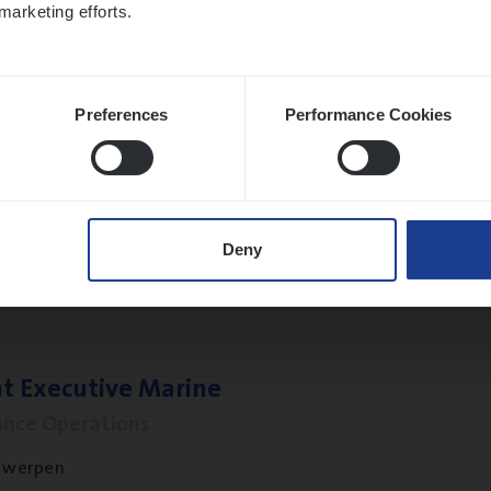
marketing efforts.
twerpen
Preferences
Performance Cookies
to­mer Care Expert Hospitalisatieverzekeri
mer Services
twerpen
Deny
t Exe­cu­ti­ve Marine
ance Operations
twerpen