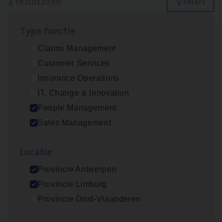
4 resultaten
Filters
Type func­tie
Busi­ness Mana­ger Mari­ne Cargo
Claims Management
People Management, Sales Management
Customer Services
Antwerpen
Insurance Operations
IT, Change & Innovation
People Management
Cor­po­ra­te Insu­ran­ce Bro­ker Property
Sales Management
Sales Management
Loca­tie
Antwerpen
Provincie Antwerpen
Provincie Limburg
Insu­ran­ce Bro­ker
KMO
Provincie Oost-Vlaanderen
Sales Management