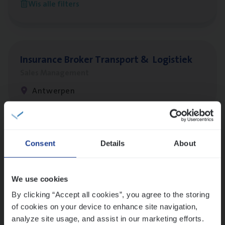
Wis alle filters
Antwerpen
Insu­ran­ce Bro­ker Trans­port
&
Logistiek
Sales Management
Antwerpen
Lees onze verhalen
Consent
Details
About
Meer dan collega’s: hoe Julie en Aurélie elkaar
versterken
We use cookies
Mathias houdt van diepgaande dossiers én droge
humor
By clicking “Accept all cookies”, you agree to the storing
of cookies on your device to enhance site navigation,
Thalia zoekt graag oplossingen, in games én op het
analyze site usage, and assist in our marketing efforts.
werk