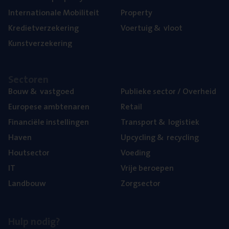
Inter­na­ti­o­na­le Mobiliteit
Pro­per­ty
Kre­diet­ver­ze­ke­ring
Voer­tuig
&
vloot
Kunst­ver­ze­ke­ring
Sec­to­ren
Bouw
&
vastgoed
Publie­ke sec­tor / Overheid
Euro­pe­se ambtenaren
Retail
Finan­ci­ë­le instellingen
Trans­port
&
logistiek
Haven
Upcy­cling
&
recycling
Hout­sec­tor
Voe­ding
IT
Vrije beroe­pen
Land­bouw
Zorg­sec­tor
Hulp nodig?