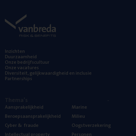
Inzich­ten
Duur­zaam­heid
Onze bedrijfs­cul­tuur
Onze vaca­tu­res
Diver­si­teit, gelijk­waar­dig­heid en inclusie
Part­ner­ships
The­ma’s
Aan­spra­ke­lijk­heid
Mari­ne
Beroeps­aan­spra­ke­lijk­heid
Mili­eu
Cyber
&
fraude
Oogst­ver­ze­ke­ring
Intel­lec­tu­al property
Per­so­nen