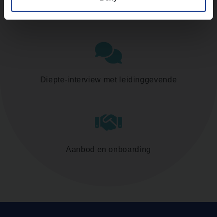
Assessment
Diepte-interview met leidinggevende
Aanbod en onboarding