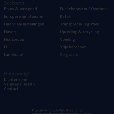
Sec­to­ren
Bouw
&
vastgoed
Publie­ke sec­tor / Overheid
Euro­pe­se ambtenaren
Retail
Finan­ci­ë­le instellingen
Trans­port
&
logistiek
Haven
Upcy­cling
&
recycling
Hout­sec­tor
Voe­ding
IT
Vrije beroe­pen
Land­bouw
Zorg­sec­tor
Hulp nodig?
Klan­ten­zo­ne
Van­b­re­da Health
Con­tact
© 2026 Vanbreda Risk & Benefits
Gedragsregels verzekeringsmakelaardij