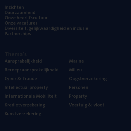
Inzich­ten
Duur­zaam­heid
Onze bedrijfs­cul­tuur
Onze vaca­tu­res
Diver­si­teit, gelijk­waar­dig­heid en inclusie
Part­ner­ships
The­ma’s
Aan­spra­ke­lijk­heid
Mari­ne
Beroeps­aan­spra­ke­lijk­heid
Mili­eu
Cyber
&
fraude
Oogst­ver­ze­ke­ring
Intel­lec­tu­al property
Per­so­nen
Inter­na­ti­o­na­le Mobiliteit
Pro­per­ty
Kre­diet­ver­ze­ke­ring
Voer­tuig
&
vloot
Kunst­ver­ze­ke­ring