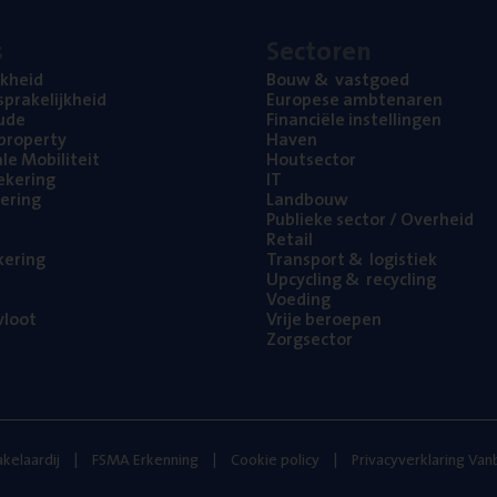
s
Sec­to­ren
jk­heid
Bouw
&
vastgoed
pra­ke­lijk­heid
Euro­pe­se ambtenaren
ude
Finan­ci­ë­le instellingen
l property
Haven
na­le Mobiliteit
Hout­sec­tor
e­ke­ring
IT
e­ring
Land­bouw
Publie­ke sec­tor / Overheid
Retail
ke­ring
Trans­port
&
logistiek
Upcy­cling
&
recycling
Voe­ding
loot
Vrije beroe­pen
Zorg­sec­tor
kelaardij
FSMA Erkenning
Cookie policy
Privacyverklaring Va