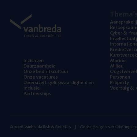
The­ma’
Aan­spra­ke­li
Beroeps­aan­s
Cyber
&
fra
Intel­lec­tu­a
Inter­na­ti­o­
Kre­diet­ver­z
Kunst­ver­ze­k
Inzich­ten
Mari­ne
Duur­zaam­heid
Mili­eu
Onze bedrijfs­cul­tuur
Oogst­ver­ze­
Onze vaca­tu­res
Per­so­nen
Diver­si­teit, gelijk­waar­dig­heid en
Pro­per­ty
inclusie
Voer­tuig
&
v
Part­ner­ships
© 2026 Vanbreda Risk & Benefits
Gedragsregels verzekeringsma