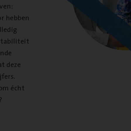
oven:
oor hebben
lledig
tabiliteit
ende
at deze
fers.
 om écht
?