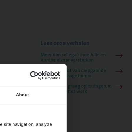
Lees onze verhalen
Meer dan collega’s: hoe Julie en
Aurélie elkaar versterken
Mathias houdt van diepgaande
dossiers én droge humor
Thalia zoekt graag oplossingen, in
games én op het werk
About
e site navigation, analyze