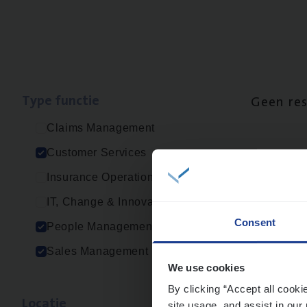
Type func­tie
Geen re
Claims Management
Customer Services
Insurance Operations
IT, Change & Innovation
Consent
People Management
Sales Management
We use cookies
By clicking “Accept all cooki
Loca­tie
site usage, and assist in our 