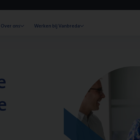
Over ons
Werken bij Vanbreda
e
e