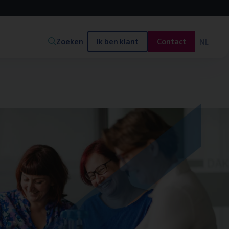
Zoeken
Ik ben klant
Contact
NL