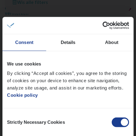
Wis alle filters
Meer dan collega’s: hoe Julie en Aurélie elkaar
versterken
Mathias houdt van diepgaande dossiers én droge
humor
Thalia zoekt graag oplossingen, in games én op het
Consent
Details
About
werk
We use cookies
Ons sollicitatieproces
By clicking “Accept all cookies”, you agree to the storing
of cookies on your device to enhance site navigation,
analyze site usage, and assist in our marketing efforts.
Cookie policy
Consent
Strictly Necessary Cookies
Selection