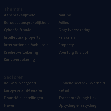
The­ma’s
Aan­spra­ke­lijk­heid
Mari­ne
Beroeps­aan­spra­ke­lijk­heid
Mili­eu
Cyber
&
fraude
Oogst­ver­ze­ke­ring
Intel­lec­tu­al property
Per­so­nen
Inter­na­ti­o­na­le Mobiliteit
Pro­per­ty
Kre­diet­ver­ze­ke­ring
Voer­tuig
&
vloot
Kunst­ver­ze­ke­ring
Sec­to­ren
Bouw
&
vastgoed
Publie­ke sec­tor / Overheid
Euro­pe­se ambtenaren
Retail
Finan­ci­ë­le instellingen
Trans­port
&
logistiek
Haven
Upcy­cling
&
recycling