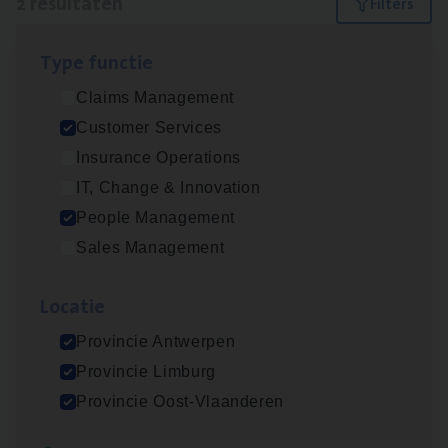
2 resultaten
Filters
Type func­tie
Cus­to­mer Care Expert
Claims Management
Hospitalisatieverzekeringen
Customer Services
Customer Services
Insurance Operations
Antwerpen
IT, Change & Innovation
People Management
Sales Management
Busi­ness Mana­ger Mari­ne Cargo
People Management, Sales Management
Loca­tie
Antwerpen
Provincie Antwerpen
Provincie Limburg
Provincie Oost-Vlaanderen
Lees onze verhalen