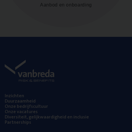
Aanbod en onboarding
Inzich­ten
Duur­zaam­heid
Onze bedrijfs­cul­tuur
Onze vaca­tu­res
Diver­si­teit, gelijk­waar­dig­heid en inclusie
Part­ner­ships