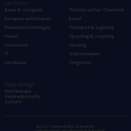
Sec­to­ren
Bouw
&
vastgoed
Publie­ke sec­tor / Overheid
Euro­pe­se ambtenaren
Retail
Finan­ci­ë­le instellingen
Trans­port
&
logistiek
Haven
Upcy­cling
&
recycling
Hout­sec­tor
Voe­ding
IT
Vrije beroe­pen
Land­bouw
Zorg­sec­tor
Hulp nodig?
Klan­ten­zo­ne
Van­b­re­da Health
Con­tact
© 2026 Vanbreda Risk & Benefits
Gedragsregels verzekeringsmakelaardij