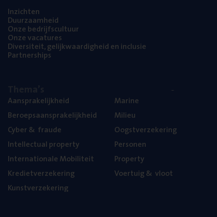
Inzich­ten
Duur­zaam­heid
Onze bedrijfs­cul­tuur
Onze vaca­tu­res
Diver­si­teit, gelijk­waar­dig­heid en inclusie
Part­ner­ships
The­ma’s
Aan­spra­ke­lijk­heid
Mari­ne
Beroeps­aan­spra­ke­lijk­heid
Mili­eu
Cyber
&
fraude
Oogst­ver­ze­ke­ring
Intel­lec­tu­al property
Per­so­nen
Inter­na­ti­o­na­le Mobiliteit
Pro­per­ty
Kre­diet­ver­ze­ke­ring
Voer­tuig
&
vloot
Kunst­ver­ze­ke­ring