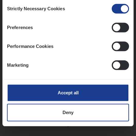
Consent
Strictly Necessary Cookies
Selection
Vorige
Volgende
Preferences
Lees onze verhalen
Performance Cookies
Meer dan collega’s: hoe Julie en Aurélie elkaar
versterken
Marketing
Mathias houdt van diepgaande dossiers én droge
humor
Thalia zoekt graag oplossingen, in games én op het
werk
Accept all
Deny
Ons sollicitatieproces