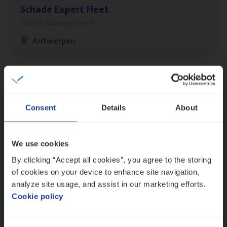
Scha­de Expert Fleet
Claims Management
Antwerpen
Busi­ness Mana­ger Mari­ne Cargo
People Management, Sales Management
Consent
Details
About
Antwerpen
We use cookies
By clicking “Accept all cookies”, you agree to the storing
(Agi­le)
IT
Pro­ject Manager
of cookies on your device to enhance site navigation,
IT, Change & Innovation
analyze site usage, and assist in our marketing efforts.
Cookie policy
Antwerpen