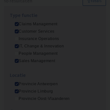
10 resultaten
Filters
Type func­tie
Claims­hand­ler Fleet
&
Bike
Claims Management
Claims Management
Customer Services
Antwerpen
Insurance Operations
IT, Change & Innovation
People Management
Test Ana­lyst
Sales Management
IT, Change & Innovation
Loca­tie
Antwerpen
Provincie Antwerpen
Provincie Limburg
Insu­ran­ce Bro­ker
KMO
Provincie Oost-Vlaanderen
Sales Management