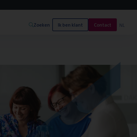
Zoeken
Ik ben klant
Contact
NL