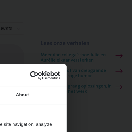
euwste
Lees onze verhalen
Meer dan collega’s: hoe Julie en
Aurélie elkaar versterken
Mathias houdt van diepgaande
dossiers én droge humor
Thalia zoekt graag oplossingen, in
games én op het werk
About
e site navigation, analyze