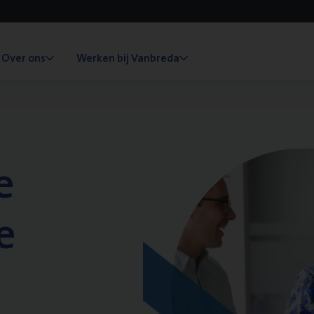
Over ons
Werken bij Vanbreda
e
e