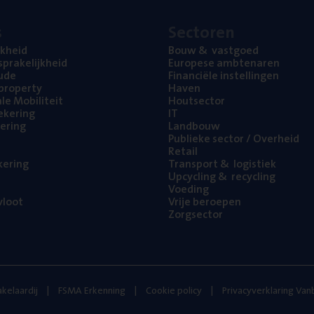
s
Sec­to­ren
jk­heid
Bouw
&
vastgoed
pra­ke­lijk­heid
Euro­pe­se ambtenaren
ude
Finan­ci­ë­le instellingen
l property
Haven
na­le Mobiliteit
Hout­sec­tor
e­ke­ring
IT
e­ring
Land­bouw
Publie­ke sec­tor / Overheid
Retail
ke­ring
Trans­port
&
logistiek
Upcy­cling
&
recycling
Voe­ding
loot
Vrije beroe­pen
Zorg­sec­tor
kelaardij
FSMA Erkenning
Cookie policy
Privacyverklaring Va