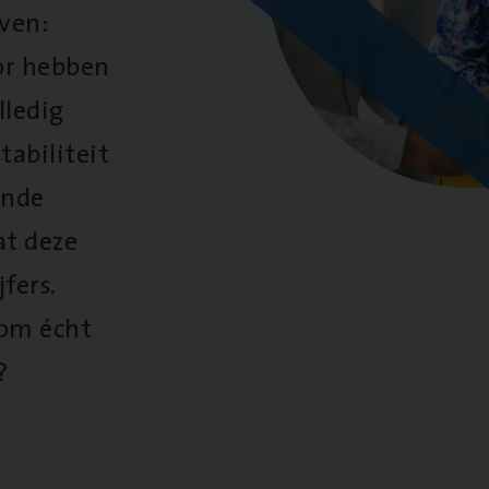
oven:
oor hebben
lledig
tabiliteit
ende
at deze
fers.
 om écht
?