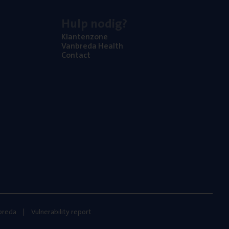
Hulp nodig?
Klan­ten­zo­ne
Van­b­re­da Health
Con­tact
nbreda
Vulnerability report