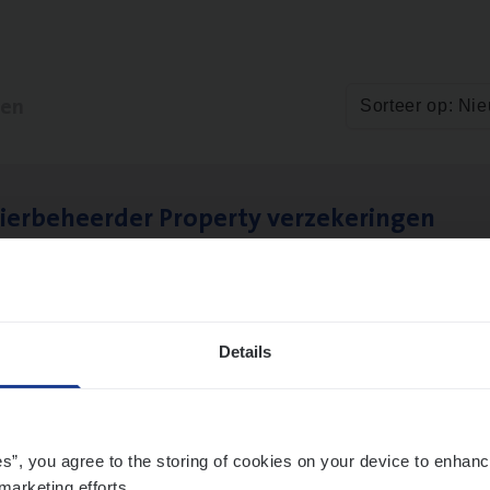
ten
Sorteer op: Ni
ier­be­heer­der Pro­per­ty verzekeringen
ance Operations
werpen en Hasselt
Details
es”, you agree to the storing of cookies on your device to enhanc
marketing efforts.