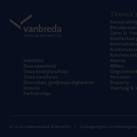
The­ma’
Aan­spra­ke­li
Beroeps­aan­s
Cyber
&
fra
Intel­lec­tu­a
Inter­na­ti­o­
Kre­diet­ver­z
Kunst­ver­ze­k
Inzich­ten
Mari­ne
Duur­zaam­heid
Mili­eu
Onze bedrijfs­cul­tuur
Oogst­ver­ze­
Onze vaca­tu­res
Per­so­nen
Diver­si­teit, gelijk­waar­dig­heid en
Pro­per­ty
inclusie
Voer­tuig
&
v
Part­ner­ships
© 2026 Vanbreda Risk & Benefits
Gedragsregels verzekeringsma