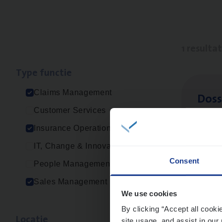
1 resulta
Type func­tie
Claims Management
Dos­s
Customer Services
Insur
Insurance Operations
Ant
IT, Change & Innovation
Consent
People Management
Sales Management
We use cookies
By clicking “Accept all cooki
Loca­tie
site usage, and assist in our 