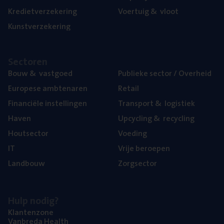
Kre­diet­ver­ze­ke­ring
Voer­tuig
&
vloot
Kunst­ver­ze­ke­ring
Sec­to­ren
Bouw
&
vastgoed
Publie­ke sec­tor / Overheid
Euro­pe­se ambtenaren
Retail
Finan­ci­ë­le instellingen
Trans­port
&
logistiek
Haven
Upcy­cling
&
recycling
Hout­sec­tor
Voe­ding
IT
Vrije beroe­pen
Land­bouw
Zorg­sec­tor
Hulp nodig?
Klan­ten­zo­ne
Van­b­re­da Health