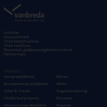
Inzich­ten
Duur­zaam­heid
Onze bedrijfs­cul­tuur
Onze vaca­tu­res
Diver­si­teit, gelijk­waar­dig­heid en inclusie
Part­ner­ships
The­ma’s
Aan­spra­ke­lijk­heid
Mari­ne
Beroeps­aan­spra­ke­lijk­heid
Mili­eu
Cyber
&
fraude
Oogst­ver­ze­ke­ring
Intel­lec­tu­al property
Per­so­nen
Inter­na­ti­o­na­le Mobiliteit
Pro­per­ty