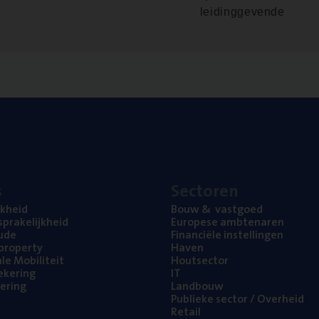
leidinggevende
s
Sec­to­ren
jk­heid
Bouw
&
vastgoed
pra­ke­lijk­heid
Euro­pe­se ambtenaren
ude
Finan­ci­ë­le instellingen
l property
Haven
na­le Mobiliteit
Hout­sec­tor
e­ke­ring
IT
e­ring
Land­bouw
Publie­ke sec­tor / Overheid
Retail