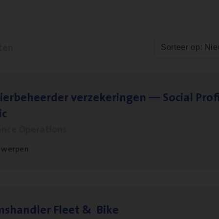
ten
Sorteer op: Ni
ier­be­heer­der ver­ze­ke­rin­gen — Soci­al Pro­f
ic
ance Operations
twerpen
ms­hand­ler Fleet
&
Bike