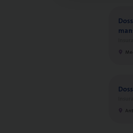
Dos­s
man
Insur
Me
Dos­
Insur
An