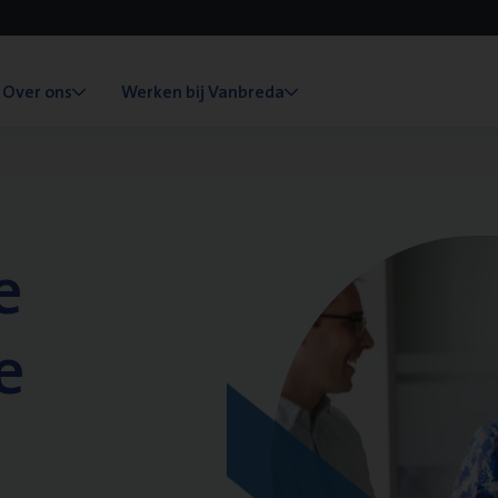
Over ons
Werken bij Vanbreda
e
e