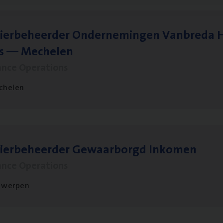
ier­be­heer­der Onder­ne­min­gen Van­b­re­da 
s — Mechelen
ance Operations
chelen
sier­be­heer­der Gewaar­borgd Inkomen
ance Operations
twerpen