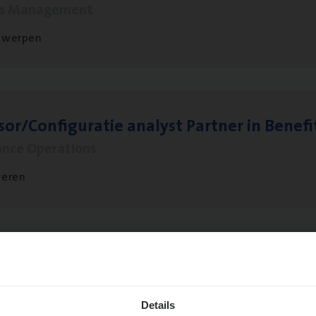
ms Management
twerpen
sor/​Configuratie ana­lyst Part­ner in Benefi
ance Operations
veren
­de Expert Fleet
ms Management
Details
twerpen