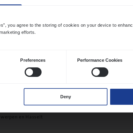
es”, you agree to the storing of cookies on your device to enhanc
marketing efforts.
t Exe­cu­ti­ve Marine
ance Operations
twerpen
Preferences
Performance Cookies
ier­be­heer­der Pro­per­ty verzekeringen
Deny
ance Operations
werpen en Hasselt