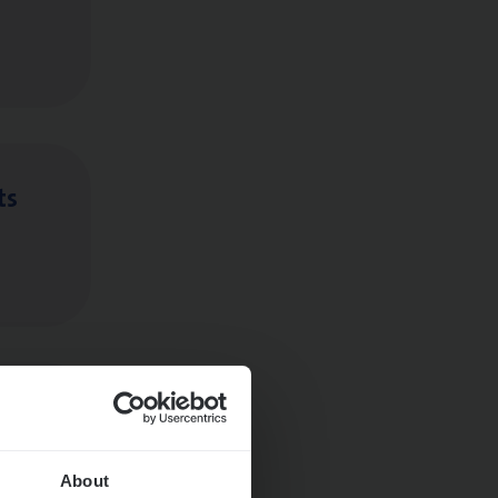
ts
About