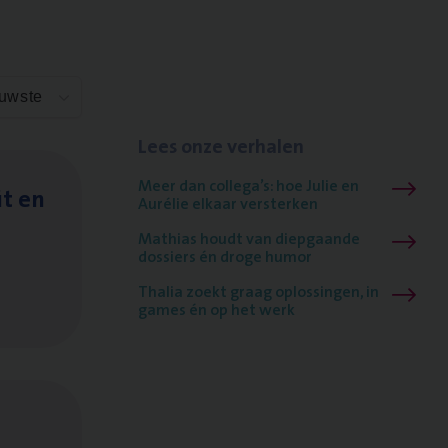
euwste
Lees onze verhalen
Meer dan collega’s: hoe Julie en
it en
Aurélie elkaar versterken
Mathias houdt van diepgaande
dossiers én droge humor
Thalia zoekt graag oplossingen, in
games én op het werk