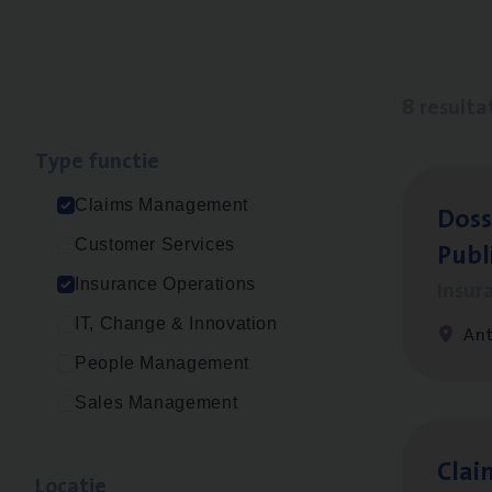
8 resulta
Type func­tie
Claims Management
Dos­s
Publ
Customer Services
Insur
Insurance Operations
IT, Change & Innovation
An
People Management
Sales Management
Clai
Loca­tie