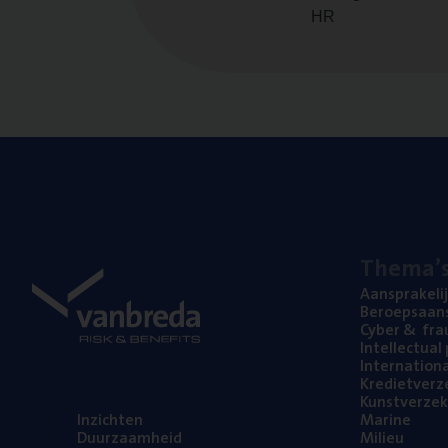
HR
The­ma’
Aan­spra­ke­li
Beroeps­aan­s
Cyber
&
fra
Intel­lec­tu­a
Inter­na­ti­o­
Kre­diet­ver­z
Kunst­ver­ze­k
Inzich­ten
Mari­ne
Duur­zaam­heid
Mili­eu