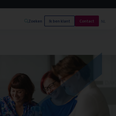
Zoeken
Ik ben klant
Contact
NL