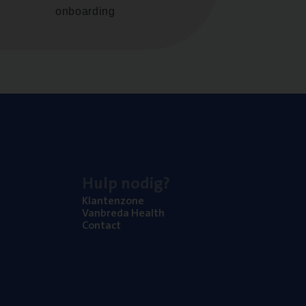
onboarding
Hulp nodig?
Klan­ten­zo­ne
Van­b­re­da Health
Con­tact