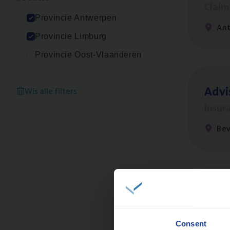
Clai
Provincie Antwerpen
An
Provincie Limburg
Provincie Oost-Vlaanderen
Advi
Wis alle filters
Insur
Be
Scha
Clai
Consent
An