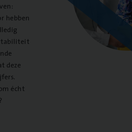
oven:
oor hebben
lledig
tabiliteit
ende
at deze
fers.
 om écht
?