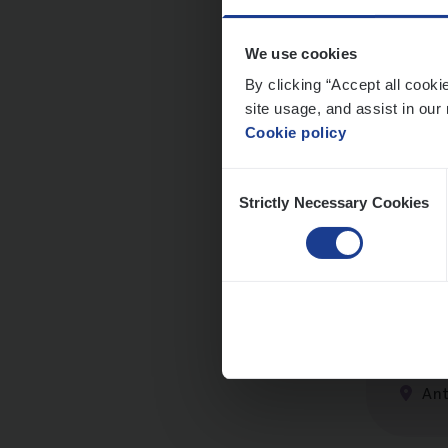
We use cookies
By clicking “Accept all cooki
site usage, and assist in our 
Clien
Cookie policy
Insur
Consent
An
Strictly Necessary Cookies
Selection
Dos­s
Insur
Ant