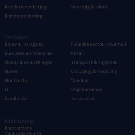
Kre­diet­ver­ze­ke­ring
Voer­tuig
&
vloot
Kunst­ver­ze­ke­ring
Sec­to­ren
Bouw
&
vastgoed
Publie­ke sec­tor / Overheid
Euro­pe­se ambtenaren
Retail
Finan­ci­ë­le instellingen
Trans­port
&
logistiek
Haven
Upcy­cling
&
recycling
Hout­sec­tor
Voe­ding
IT
Vrije beroe­pen
Land­bouw
Zorg­sec­tor
Hulp nodig?
Klan­ten­zo­ne
Van­b­re­da Health