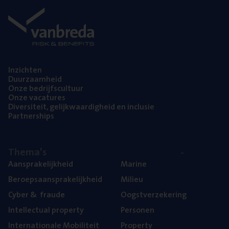
Inzich­ten
Duur­zaam­heid
Onze bedrijfs­cul­tuur
Onze vaca­tu­res
Diver­si­teit, gelijk­waar­dig­heid en inclusie
Part­ner­ships
The­ma’s
Aan­spra­ke­lijk­heid
Mari­ne
Beroeps­aan­spra­ke­lijk­heid
Mili­eu
Cyber
&
fraude
Oogst­ver­ze­ke­ring
Intel­lec­tu­al property
Per­so­nen
Inter­na­ti­o­na­le Mobiliteit
Pro­per­ty