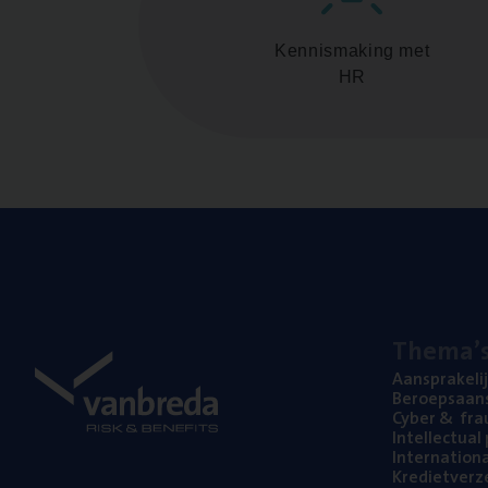
Kennismaking met
HR
The­ma’
Aan­spra­ke­li
Beroeps­aan­s
Cyber
&
fra
Intel­lec­tu­a
Inter­na­ti­o­
Kre­diet­ver­z