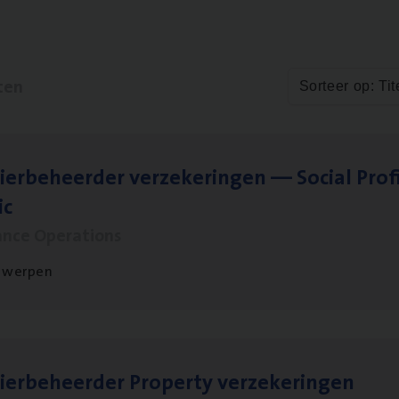
ten
Sorteer op: Tit
ier­be­heer­der ver­ze­ke­rin­gen — Soci­al Pro­f
ic
ance Operations
twerpen
ier­be­heer­der Pro­per­ty verzekeringen