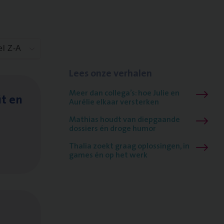
el Z-A
Lees onze verhalen
Meer dan collega’s: hoe Julie en
it en
Aurélie elkaar versterken
Mathias houdt van diepgaande
dossiers én droge humor
Thalia zoekt graag oplossingen, in
games én op het werk