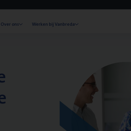
Over ons
Werken bij Vanbreda
e
e