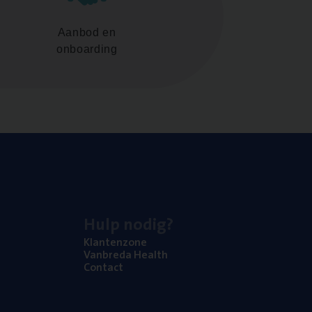
Aanbod en
onboarding
Hulp nodig?
Klan­ten­zo­ne
Van­b­re­da Health
Con­tact