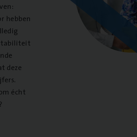
oven:
oor hebben
lledig
tabiliteit
ende
at deze
fers.
 om écht
?