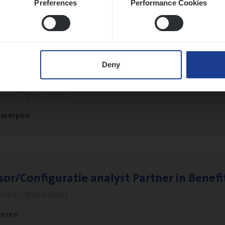
Preferences
Performance Cookies
twerpen
Deny
t Exe­cu­ti­ve Marine
ance Operations
twerpen
sor/​Configuratie ana­lyst Part­ner in Benefi
ance Operations
veren