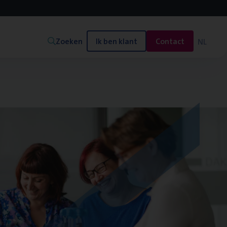
Zoeken
Ik ben klant
Contact
NL