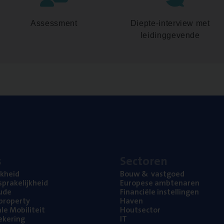
Assessment
Diepte-interview met
leidinggevende
s
Sec­to­ren
jk­heid
Bouw
&
vastgoed
pra­ke­lijk­heid
Euro­pe­se ambtenaren
ude
Finan­ci­ë­le instellingen
l property
Haven
na­le Mobiliteit
Hout­sec­tor
e­ke­ring
IT