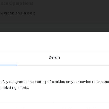
ance Operations
werpen en Hasselt
ier­be­heer­der Onder­ne­min­gen Van­b­re­da 
s — Mechelen
ance Operations
Details
chelen
es”, you agree to the storing of cookies on your device to enhanc
marketing efforts.
sier­be­heer­der Gewaar­borgd Inkomen
ance Operations