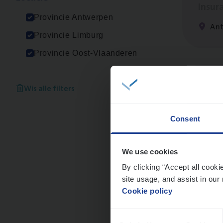
Insur
Provincie Antwerpen
Ant
Provincie Limburg
Provincie Oost-Vlaanderen
Dos­s
Wis alle filters
man
Insur
Consent
Me
We use cookies
By clicking “Accept all cooki
site usage, and assist in our 
Cookie policy
Dos­
Consent
Insur