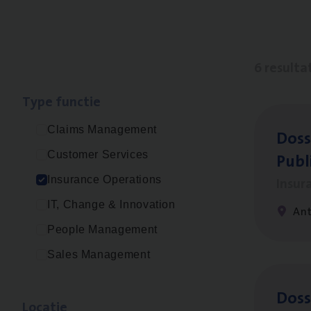
6 resulta
Type func­tie
Claims Management
Dos­s
Publ
Customer Services
Insur
Insurance Operations
IT, Change & Innovation
An
People Management
Sales Management
Dos­s
Loca­tie