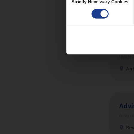
Strictly Necessary Cookies
Selection
An
Clien
Insur
An
Advi
Insur
Be