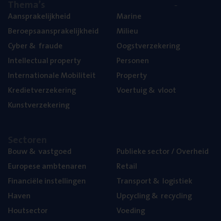
The­ma’s
Aan­spra­ke­lijk­heid
Mari­ne
Beroeps­aan­spra­ke­lijk­heid
Mili­eu
Cyber
&
fraude
Oogst­ver­ze­ke­ring
Intel­lec­tu­al property
Per­so­nen
Inter­na­ti­o­na­le Mobiliteit
Pro­per­ty
Kre­diet­ver­ze­ke­ring
Voer­tuig
&
vloot
Kunst­ver­ze­ke­ring
Sec­to­ren
Bouw
&
vastgoed
Publie­ke sec­tor / Overheid
Euro­pe­se ambtenaren
Retail
Finan­ci­ë­le instellingen
Trans­port
&
logistiek
Haven
Upcy­cling
&
recycling
Hout­sec­tor
Voe­ding