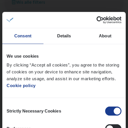
Wis alle filters
versterken
Mathias houdt van diepgaande dossiers én droge
humor
Thalia zoekt graag oplossingen, in games én op het
werk
Consent
Details
About
We use cookies
Ons sollicitatieproces
By clicking “Accept all cookies”, you agree to the storing
of cookies on your device to enhance site navigation,
analyze site usage, and assist in our marketing efforts.
Cookie policy
Consent
Strictly Necessary Cookies
Selection