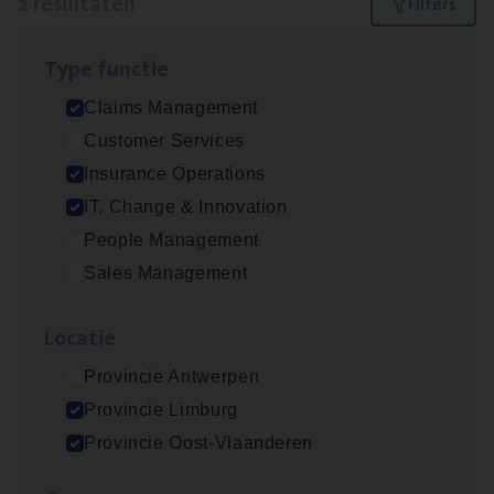
2 resultaten
Filters
Type func­tie
Scha­de­be­heer­der verzekeringen
Claims Management
Claims Management
Customer Services
Sint-Niklaas/Temse
Insurance Operations
IT, Change & Innovation
People Management
Dos­sier­be­heer­der Pro­per­ty verzekeringen
Sales Management
Insurance Operations
Loca­tie
Antwerpen en Hasselt
Provincie Antwerpen
Provincie Limburg
Lees onze verhalen
Provincie Oost-Vlaanderen
Meer dan collega’s: hoe Julie en Aurélie elkaar