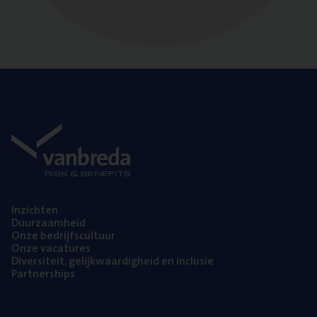
Inzich­ten
Duur­zaam­heid
Onze bedrijfs­cul­tuur
Onze vaca­tu­res
Diver­si­teit, gelijk­waar­dig­heid en inclusie
Part­ner­ships