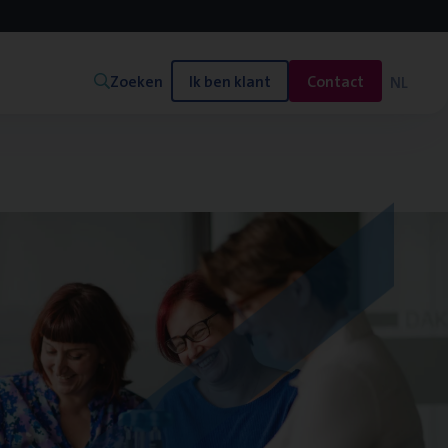
Zoeken
Ik ben klant
Contact
NL