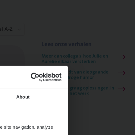
el A-Z
Lees onze verhalen
Meer dan collega’s: hoe Julie en
Aurélie elkaar versterken
Mathias houdt van diepgaande
dossiers én droge humor
Thalia zoekt graag oplossingen, in
games én op het werk
About
e site navigation, analyze