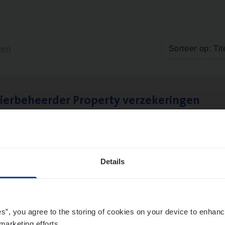
ten
Sorteer op: Tit
ier­be­heer­der Pro­per­ty verzekeringen
ance Operations
werpen en Hasselt
Details
es”, you agree to the storing of cookies on your device to enhanc
marketing efforts.