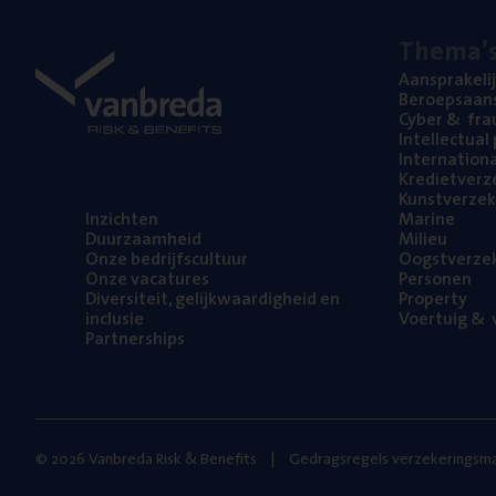
The­ma’
Aan­spra­ke­li
Beroeps­aan­s
Cyber
&
fra
Intel­lec­tu­a
Inter­na­ti­o­
Kre­diet­ver­z
Kunst­ver­ze­k
Inzich­ten
Mari­ne
Duur­zaam­heid
Mili­eu
Onze bedrijfs­cul­tuur
Oogst­ver­ze­
Onze vaca­tu­res
Per­so­nen
Diver­si­teit, gelijk­waar­dig­heid en
Pro­per­ty
inclusie
Voer­tuig
&
v
Part­ner­ships
© 2026 Vanbreda Risk & Benefits
Gedragsregels verzekeringsma