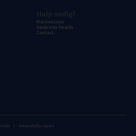
Hulp nodig?
Klan­ten­zo­ne
Van­b­re­da Health
Con­tact
nbreda
Vulnerability report