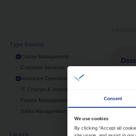
1 resulta
Type func­tie
Claims Management
Dos­s
Customer Services
Insur
Insurance Operations
Ant
IT, Change & Innovation
Consent
People Management
Sales Management
We use cookies
By clicking “Accept all cooki
Loca­tie
site usage, and assist in our 