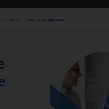
Over ons
Werken bij Vanbreda
e
e