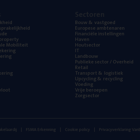
s
Sec­to­ren
jk­heid
Bouw
&
vastgoed
pra­ke­lijk­heid
Euro­pe­se ambtenaren
ude
Finan­ci­ë­le instellingen
l property
Haven
na­le Mobiliteit
Hout­sec­tor
e­ke­ring
IT
e­ring
Land­bouw
Publie­ke sec­tor / Overheid
Retail
ke­ring
Trans­port
&
logistiek
Upcy­cling
&
recycling
Voe­ding
loot
Vrije beroe­pen
Zorg­sec­tor
kelaardij
FSMA Erkenning
Cookie policy
Privacyverklaring Va