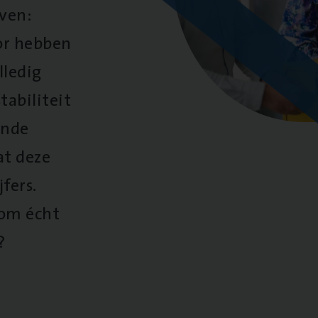
oven:
oor hebben
lledig
tabiliteit
ende
at deze
fers.
 om écht
?