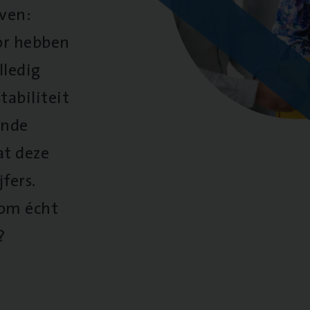
oven:
oor hebben
lledig
tabiliteit
ende
at deze
fers.
 om écht
?