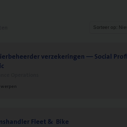
ten
Sorteer op: Ni
ier­be­heer­der ver­ze­ke­rin­gen — Soci­al Pro­f
ic
ance Operations
twerpen
ms­hand­ler Fleet
&
Bike