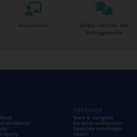
Assessment
Diepte-interview met
leidinggevende
s
Sec­to­ren
jk­heid
Bouw
&
vastgoed
pra­ke­lijk­heid
Euro­pe­se ambtenaren
ude
Finan­ci­ë­le instellingen
l property
Haven