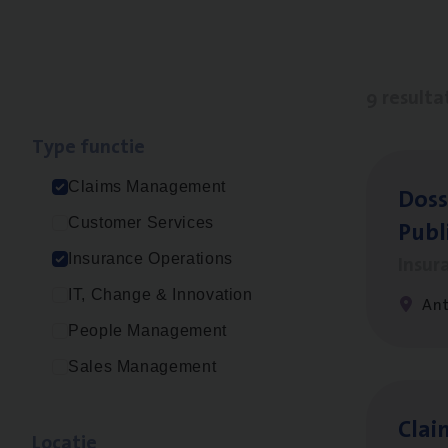
9 resulta
Type func­tie
Claims Management
Dos­s
Publ
Customer Services
Insur
Insurance Operations
IT, Change & Innovation
An
People Management
Sales Management
Clai
Loca­tie