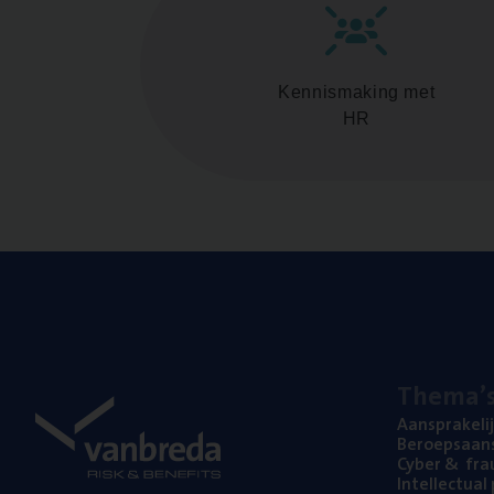
Kennismaking met
HR
The­ma’
Aan­spra­ke­li
Beroeps­aan­s
Cyber
&
fra
Intel­lec­tu­a