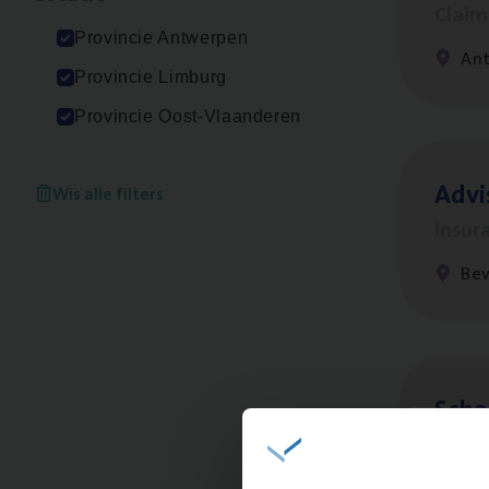
Clai
Provincie Antwerpen
An
Provincie Limburg
Provincie Oost-Vlaanderen
Advi
Wis alle filters
Insur
Be
Scha
Clai
An