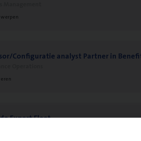
ms Management
twerpen
sor/​Configuratie ana­lyst Part­ner in Benefi
ance Operations
veren
­de Expert Fleet
ms Management
twerpen