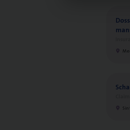
Dos­s
man
Insur
Me
Scha
Clai
Sin