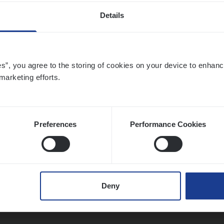
Details
t Exe­cu­ti­ve Marine
es”, you agree to the storing of cookies on your device to enhanc
ance Operations
marketing efforts.
twerpen
Preferences
Performance Cookies
ier­be­heer­der Pro­per­ty verzekeringen
ance Operations
Deny
werpen en Hasselt