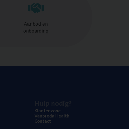
Aanbod en
onboarding
Hulp nodig?
Klan­ten­zo­ne
Van­b­re­da Health
Con­tact