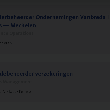
ier­be­heer­der Onder­ne­min­gen Van­b­re­da 
s — Mechelen
ance Operations
chelen
­de­be­heer­der verzekeringen
ms Management
t-Niklaas/Temse