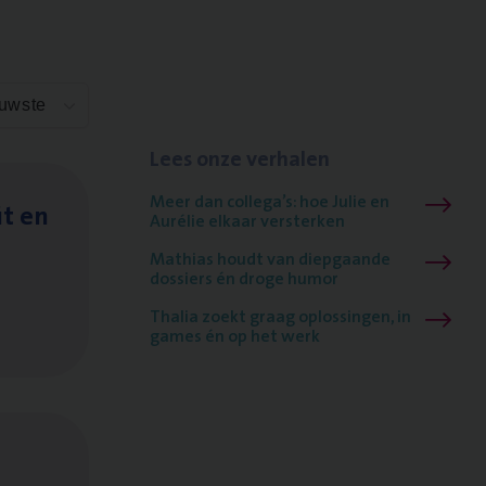
euwste
Lees onze verhalen
Meer dan collega’s: hoe Julie en
it en
Aurélie elkaar versterken
Mathias houdt van diepgaande
dossiers én droge humor
Thalia zoekt graag oplossingen, in
games én op het werk