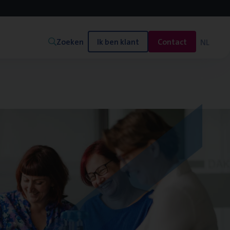
Zoeken
Ik ben klant
Contact
NL