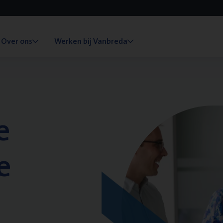
Over ons
Werken bij Vanbreda
e
e