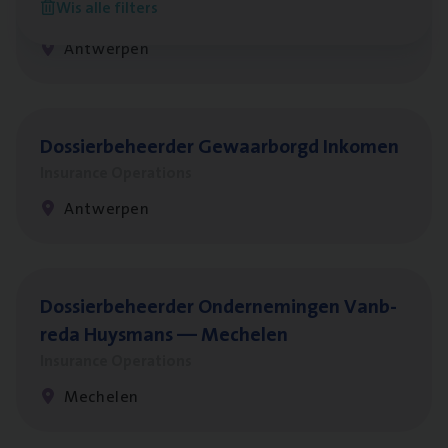
Wis alle filters
Insurance Operations
Antwerpen
Dos­sier­be­heer­der Gewaar­borgd Inkomen
Insurance Operations
Antwerpen
Dos­sier­be­heer­der Onder­ne­min­gen Van­b­
re­da Huys­mans — Mechelen
Insurance Operations
Mechelen