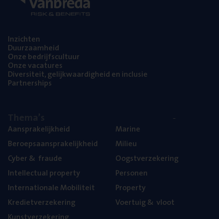
Inzich­ten
Duur­zaam­heid
Onze bedrijfs­cul­tuur
Onze vaca­tu­res
Diver­si­teit, gelijk­waar­dig­heid en inclusie
Part­ner­ships
The­ma’s
Aan­spra­ke­lijk­heid
Mari­ne
Beroeps­aan­spra­ke­lijk­heid
Mili­eu
Cyber
&
fraude
Oogst­ver­ze­ke­ring
Intel­lec­tu­al property
Per­so­nen
Inter­na­ti­o­na­le Mobiliteit
Pro­per­ty
Kre­diet­ver­ze­ke­ring
Voer­tuig
&
vloot
Kunst­ver­ze­ke­ring