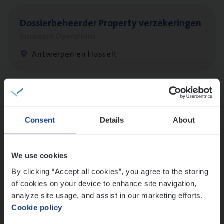
Dos­sier­be­heer­der Pro­per­ty verzekeringen
Insurance Operations
Antwerpen en Hasselt
Dos­sier­be­heer­der ver­ze­ke­rin­gen — Soci­al
Pro­fit en Public
Consent
Details
About
Insurance Operations
Antwerpen
We use cookies
By clicking “Accept all cookies”, you agree to the storing
of cookies on your device to enhance site navigation,
Scha­de Expert Fleet
analyze site usage, and assist in our marketing efforts.
Cookie policy
Claims Management