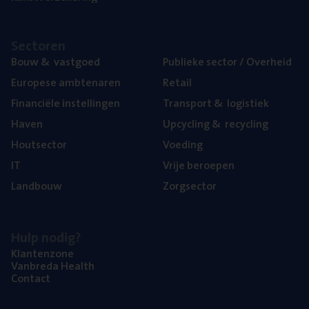
Sec­to­ren
Bouw
&
vastgoed
Publie­ke sec­tor / Overheid
Euro­pe­se ambtenaren
Retail
Finan­ci­ë­le instellingen
Trans­port
&
logistiek
Haven
Upcy­cling
&
recycling
Hout­sec­tor
Voe­ding
IT
Vrije beroe­pen
Land­bouw
Zorg­sec­tor
Hulp nodig?
Klan­ten­zo­ne
Van­b­re­da Health
Con­tact