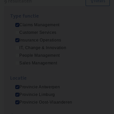
9 resultaten
Filters
Type func­tie
Advisor/​Configuratie ana­lyst Part­ner in
Claims Management
Benefits
Customer Services
Insurance Operations
Insurance Operations
Beveren
IT, Change & Innovation
People Management
Sales Management
Claims­hand­ler Fleet
&
Bike
Claims Management
Loca­tie
Antwerpen
Provincie Antwerpen
Provincie Limburg
Provincie Oost-Vlaanderen
Client Exe­cu­ti­ve Marine