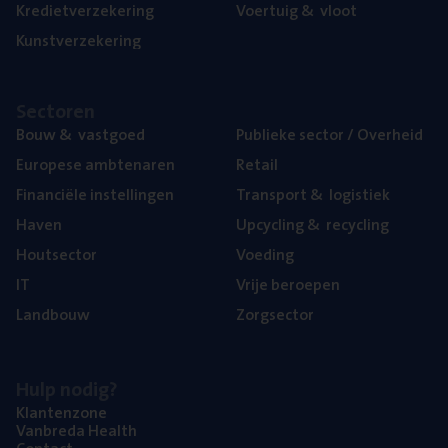
Kre­diet­ver­ze­ke­ring
Voer­tuig
&
vloot
Kunst­ver­ze­ke­ring
Sec­to­ren
Bouw
&
vastgoed
Publie­ke sec­tor / Overheid
Euro­pe­se ambtenaren
Retail
Finan­ci­ë­le instellingen
Trans­port
&
logistiek
Haven
Upcy­cling
&
recycling
Hout­sec­tor
Voe­ding
IT
Vrije beroe­pen
Land­bouw
Zorg­sec­tor
Hulp nodig?
Klan­ten­zo­ne
Van­b­re­da Health