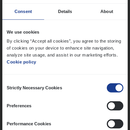
Advisor/​Configuratie ana­lyst Part­ner in
Consent
Details
About
Benefits
Insurance Operations
We use cookies
Beveren
By clicking “Accept all cookies”, you agree to the storing
of cookies on your device to enhance site navigation,
analyze site usage, and assist in our marketing efforts.
Cookie policy
Lees onze verhalen
Meer dan collega’s: hoe Julie en Aurélie elkaar
Consent
versterken
Strictly Necessary Cookies
Selection
Mathias houdt van diepgaande dossiers én droge
humor
Preferences
Thalia zoekt graag oplossingen, in games én op het
werk
Performance Cookies