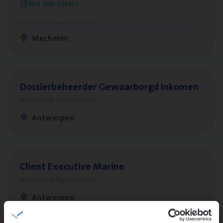
Wis alle filters
re­da Huys­mans — Mechelen
Insurance Operations
Mechelen
Dos­sier­be­heer­der Gewaar­borgd Inkomen
Insurance Operations
Antwerpen
Client Exe­cu­ti­ve Marine
Insurance Operations
Antwerpen