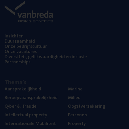
Inzich­ten
Duur­zaam­heid
Onze bedrijfs­cul­tuur
Onze vaca­tu­res
Diver­si­teit, gelijk­waar­dig­heid en inclusie
Part­ner­ships
The­ma’s
Aan­spra­ke­lijk­heid
Mari­ne
Beroeps­aan­spra­ke­lijk­heid
Mili­eu
Cyber
&
fraude
Oogst­ver­ze­ke­ring
Intel­lec­tu­al property
Per­so­nen
Inter­na­ti­o­na­le Mobiliteit
Pro­per­ty