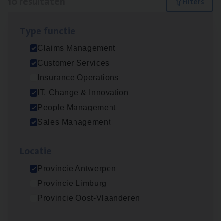
10 resultaten
Filters
Type func­tie
Claims­hand­ler Fleet
&
Bike
Claims Management
Claims Management
Customer Services
Antwerpen
Insurance Operations
IT, Change & Innovation
People Management
Test Ana­lyst
Sales Management
IT, Change & Innovation
Loca­tie
Antwerpen
Provincie Antwerpen
Provincie Limburg
Insu­ran­ce Bro­ker
KMO
Provincie Oost-Vlaanderen
Sales Management