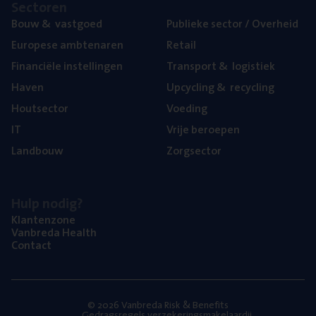
Sec­to­ren
Bouw
&
vastgoed
Publie­ke sec­tor / Overheid
Euro­pe­se ambtenaren
Retail
Finan­ci­ë­le instellingen
Trans­port
&
logistiek
Haven
Upcy­cling
&
recycling
Hout­sec­tor
Voe­ding
IT
Vrije beroe­pen
Land­bouw
Zorg­sec­tor
Hulp nodig?
Klan­ten­zo­ne
Van­b­re­da Health
Con­tact
© 2026 Vanbreda Risk & Benefits
Gedragsregels verzekeringsmakelaardij