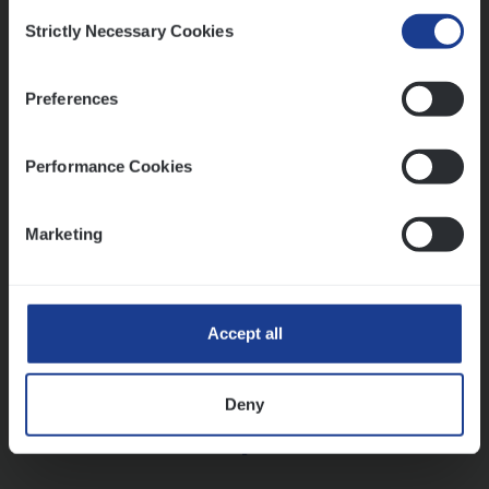
Consent
Strictly Necessary Cookies
Selection
Vorige
Volgende
Preferences
Lees onze verhalen
Performance Cookies
Meer dan collega’s: hoe Julie en Aurélie elkaar
versterken
Marketing
Mathias houdt van diepgaande dossiers én droge
humor
Thalia zoekt graag oplossingen, in games én op het
werk
Accept all
Deny
Ons sollicitatieproces