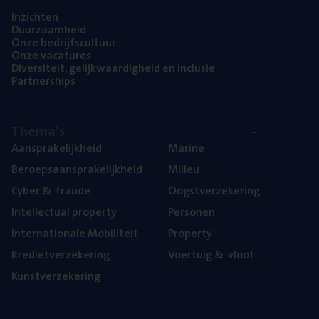
Inzich­ten
Duur­zaam­heid
Onze bedrijfs­cul­tuur
Onze vaca­tu­res
Diver­si­teit, gelijk­waar­dig­heid en inclusie
Part­ner­ships
The­ma’s
Aan­spra­ke­lijk­heid
Mari­ne
Beroeps­aan­spra­ke­lijk­heid
Mili­eu
Cyber
&
fraude
Oogst­ver­ze­ke­ring
Intel­lec­tu­al property
Per­so­nen
Inter­na­ti­o­na­le Mobiliteit
Pro­per­ty
Kre­diet­ver­ze­ke­ring
Voer­tuig
&
vloot
Kunst­ver­ze­ke­ring