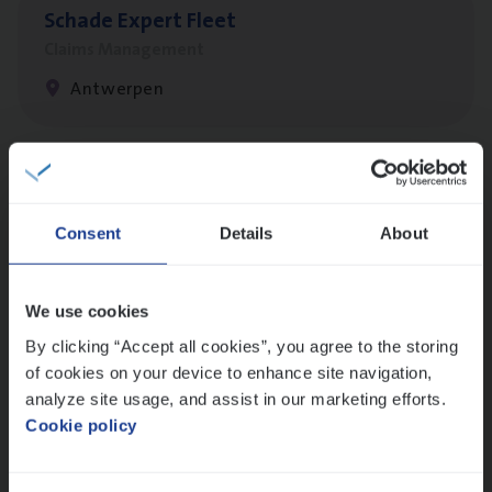
Scha­de Expert Fleet
Claims Management
Antwerpen
Busi­ness Mana­ger Mari­ne Cargo
People Management, Sales Management
Consent
Details
About
Antwerpen
We use cookies
By clicking “Accept all cookies”, you agree to the storing
(Agi­le)
IT
Pro­ject Manager
of cookies on your device to enhance site navigation,
IT, Change & Innovation
analyze site usage, and assist in our marketing efforts.
Cookie policy
Antwerpen