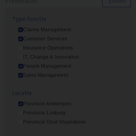
7 resultaten
Filters
Type func­tie
Busi­ness Mana­ger Mari­ne Cargo
Claims Management
People Management, Sales Management
Customer Services
Antwerpen
Insurance Operations
IT, Change & Innovation
People Management
Claims­hand­ler Fleet
&
Bike
Sales Management
Claims Management
Loca­tie
Antwerpen
Provincie Antwerpen
Provincie Limburg
Cor­po­ra­te Insu­ran­ce Bro­ker Property
Provincie Oost-Vlaanderen
Sales Management