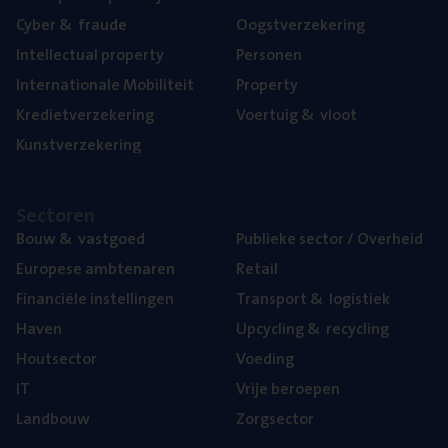
Cyber
&
fraude
Oogst­ver­ze­ke­ring
Intel­lec­tu­al property
Per­so­nen
Inter­na­ti­o­na­le Mobiliteit
Pro­per­ty
Kre­diet­ver­ze­ke­ring
Voer­tuig
&
vloot
Kunst­ver­ze­ke­ring
Sec­to­ren
Bouw
&
vastgoed
Publie­ke sec­tor / Overheid
Euro­pe­se ambtenaren
Retail
Finan­ci­ë­le instellingen
Trans­port
&
logistiek
Haven
Upcy­cling
&
recycling
Hout­sec­tor
Voe­ding
IT
Vrije beroe­pen
Land­bouw
Zorg­sec­tor