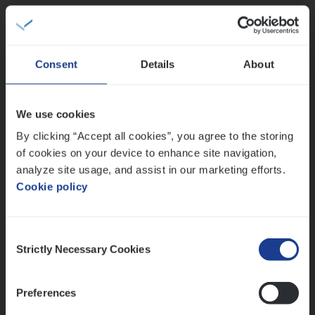
Insu­ran­ce Bro­ker Trans­port
&
Logistiek
Sales Management
Antwerpen
Consent
Details
About
We use cookies
Scha­de Expert Fleet
By clicking “Accept all cookies”, you agree to the storing
Claims Management
of cookies on your device to enhance site navigation,
Antwerpen
analyze site usage, and assist in our marketing efforts.
Cookie policy
Lees onze verhalen
Consent
Strictly Necessary Cookies
Selection
Meer dan collega’s: hoe Julie en Aurélie elkaar
versterken
Preferences
Mathias houdt van diepgaande dossiers én droge