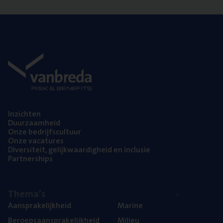
Inzich­ten
Duur­zaam­heid
Onze bedrijfs­cul­tuur
Onze vaca­tu­res
Diver­si­teit, gelijk­waar­dig­heid en inclusie
Part­ner­ships
The­ma’s
Aan­spra­ke­lijk­heid
Mari­ne
Beroeps­aan­spra­ke­lijk­heid
Mili­eu