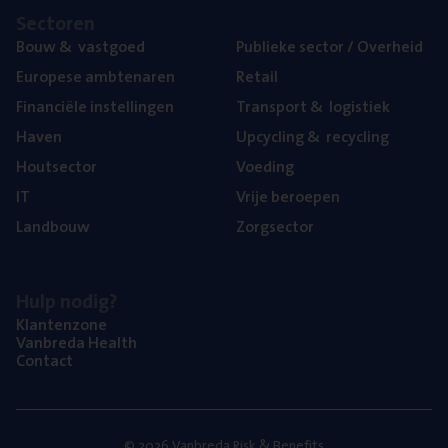
Sec­to­ren
Bouw
&
vastgoed
Publie­ke sec­tor / Overheid
Euro­pe­se ambtenaren
Retail
Finan­ci­ë­le instellingen
Trans­port
&
logistiek
Haven
Upcy­cling
&
recycling
Hout­sec­tor
Voe­ding
IT
Vrije beroe­pen
Land­bouw
Zorg­sec­tor
Hulp nodig?
Klan­ten­zo­ne
Van­b­re­da Health
Con­tact
© 2026 Vanbreda Risk & Benefits