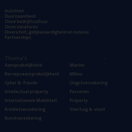
Inzich­ten
Duur­zaam­heid
Onze bedrijfs­cul­tuur
Onze vaca­tu­res
Diver­si­teit, gelijk­waar­dig­heid en inclusie
Part­ner­ships
The­ma’s
Aan­spra­ke­lijk­heid
Mari­ne
Beroeps­aan­spra­ke­lijk­heid
Mili­eu
Cyber
&
fraude
Oogst­ver­ze­ke­ring
Intel­lec­tu­al property
Per­so­nen
Inter­na­ti­o­na­le Mobiliteit
Pro­per­ty
Kre­diet­ver­ze­ke­ring
Voer­tuig
&
vloot
Kunst­ver­ze­ke­ring