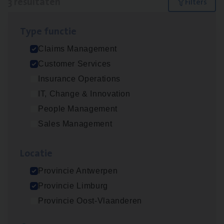
3 resultaten
Filters
Type func­tie
Claims­hand­ler Fleet
&
Bike
Claims Management
Claims Management
Customer Services
Antwerpen
Insurance Operations
IT, Change & Innovation
People Management
Cus­to­mer Care Expert
Sales Management
Hospitalisatieverzekeringen
Customer Services
Loca­tie
Antwerpen
Provincie Antwerpen
Provincie Limburg
Provincie Oost-Vlaanderen
Scha­de Expert Fleet