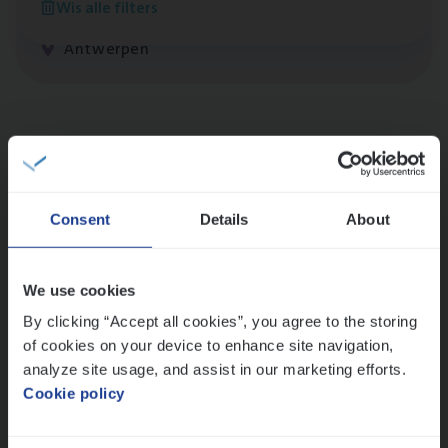
Wis alle filters
Claims Management
Antwerpen
Lees onze verhalen
Meer dan collega’s: hoe Julie en Aurélie elkaar
versterken
Consent
Details
About
Mathias houdt van diepgaande dossiers én droge
humor
Thalia zoekt graag oplossingen, in games én op het
We use cookies
werk
By clicking “Accept all cookies”, you agree to the storing
of cookies on your device to enhance site navigation,
analyze site usage, and assist in our marketing efforts.
Ons sollicitatieproces
Cookie policy