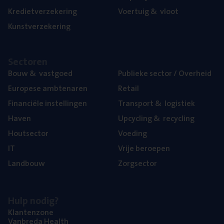
Kre­diet­ver­ze­ke­ring
Voer­tuig
&
vloot
Kunst­ver­ze­ke­ring
Sec­to­ren
Bouw
&
vastgoed
Publie­ke sec­tor / Overheid
Euro­pe­se ambtenaren
Retail
Finan­ci­ë­le instellingen
Trans­port
&
logistiek
Haven
Upcy­cling
&
recycling
Hout­sec­tor
Voe­ding
IT
Vrije beroe­pen
Land­bouw
Zorg­sec­tor
Hulp nodig?
Klan­ten­zo­ne
Van­b­re­da Health