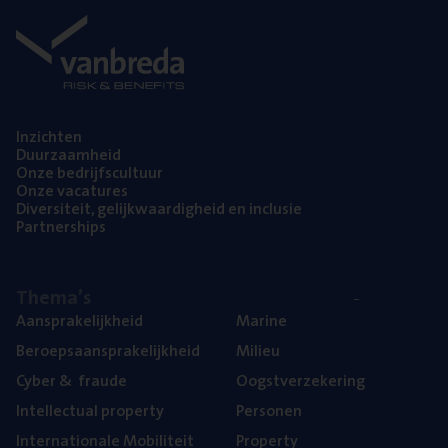
Inzich­ten
Duur­zaam­heid
Onze bedrijfs­cul­tuur
Onze vaca­tu­res
Diver­si­teit, gelijk­waar­dig­heid en inclusie
Part­ner­ships
The­ma’s
Aan­spra­ke­lijk­heid
Mari­ne
Beroeps­aan­spra­ke­lijk­heid
Mili­eu
Cyber
&
fraude
Oogst­ver­ze­ke­ring
Intel­lec­tu­al property
Per­so­nen
Inter­na­ti­o­na­le Mobiliteit
Pro­per­ty